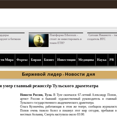
ардеры
Платформа Ethereum -
Сатоши Накамото - та
ируют в биткоин
стоит ли инвестировать в
создатель BTC
токен ETH?
сти Мира
Форекс
Биржи
Бизнес
Инвестиции
Медицина
Наука
PR
Биржевой лидер
Новости дня
»
я умер главный режиссёр Тульского драмтеатра
Новости России, Тула.
В Туле скончался 67-летний Александр Попов
артист России и бывший художественный руководитель и главный
Тульского государственного академического драмтеатра.
Ольга Кузмичёва, работающая в этом же театре, сообщила журналист
Попов очень тяжело болел и покинул этот мир сегодня, пребывая в
местных больниц. Смерть наступила около 03:00.