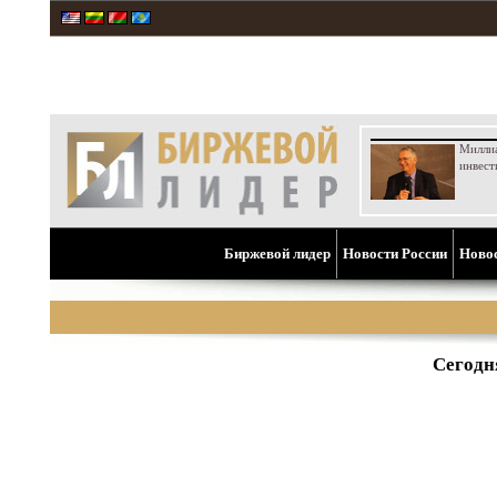
Милли
инвест
Биржевой лидер
Новости России
Ново
Сегодн