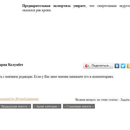
Предварительная экспертиза уверяет
, что смертельным недуго
оказался рак крови.
рия Колумбет
Поделиться…
ь с мнением редакции. Если у Вас иное мнение напишите его в комментариях.
powered by HyperComments
Возник вопрос по теме статьи - Задать
« Предыдущая новость «
» Архив категории «
» Следующая новость »