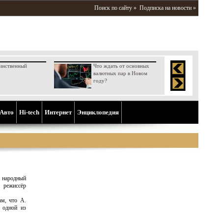
Поиск по сайту »
Подписка на новости »
инственный
Что ждать от основных
валютных пар в Новом
году?
Aвто
Hi-tech
Интернет
Энциклопедия
, народный
 режиссёр
ам, что А.
 одной из