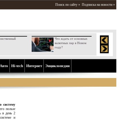
Поиск по сайту »
Подписка на новости »
инственный
Что ждать от основных
валютных пар в Новом
году?
Aвто
Hi-tech
Интернет
Энциклопедия
ю систему
его пользе
ь в день 2
системе и