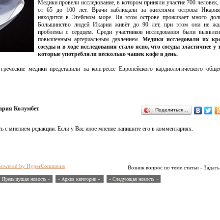
Медики провели исследование, в котором приняли участие 700 человек,
от 65 до 100 лет. Врачи наблюдали за жителями острова Икария
находится в Эгейском море. На этом острове проживает много долг
Большинство людей Икарии живёт до 90 лет, при этом они не жа
проблемы с сердцем. Среди участников исследования были выявле
повышенным артериальным давлением.
Медики исследовали их кр
сосуды и в ходе исследования стало ясно, что сосуды эластичнее у 
которые употребляли несколько чашек кофе в день.
 греческие медики представили на конгрессе Европейского кардиологического обще
рия Колумбет
Поделиться…
ь с мнением редакции. Если у Вас иное мнение напишите его в комментариях.
powered by HyperComments
Возник вопрос по теме статьи - Задать
« Предыдущая новость «
» Архив категории «
» Следующая новость »