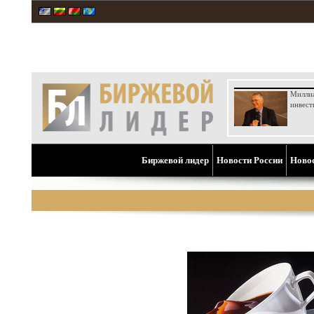
Милли
инвест
Биржевой лидер
Новости России
Ново