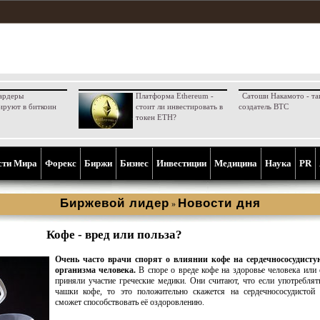
ардеры
Платформа Ethereum -
Сатоши Накамото - та
ируют в биткоин
стоит ли инвестировать в
создатель BTC
токен ETH?
сти Мира
Форекс
Биржи
Бизнес
Инвестиции
Медицина
Наука
PR
Биржевой лидер
Новости дня
»
Кофе - вред или польза?
Очень часто врачи спорят о влиянии кофе на сердечнососудисту
организма человека.
В споре о вреде кофе на здоровье человека или 
приняли участие греческие медики. Они считают, что если употреблят
чашки кофе, то это положительно скажется на сердечнососудистой 
сможет способствовать её оздоровлению.