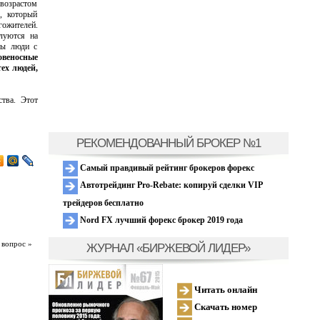
 возрастом
, который
ожителей.
луются на
ны люди с
овеносные
тех людей,
ства. Этот
РЕКОМЕНДОВАННЫЙ БРОКЕР №1
Самый правдивый рейтинг брокеров форекс
Автотрейдинг Pro-Rebate: копируй сделки VIP
трейдеров бесплатно
Nord FX лучший форекс брокер 2019 года
 вопрос »
ЖУРНАЛ «БИРЖЕВОЙ ЛИДЕР»
Читать онлайн
Скачать номер