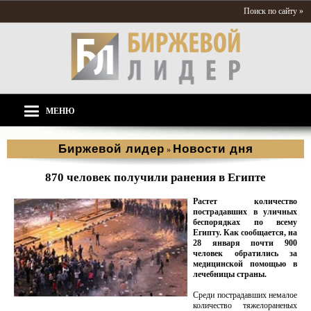
Поиск по сайту »
МЕНЮ
Биржевой лидер
Новости дня
»
870 человек получили ранения в Египте
Растет количество
пострадавших в уличных
беспорядках по всему
Египту. Как сообщается, на
28 января почти 900
человек обратились за
медицинской помощью в
лечебницы страны.
Среди пострадавших немалое
количество тяжелораненых