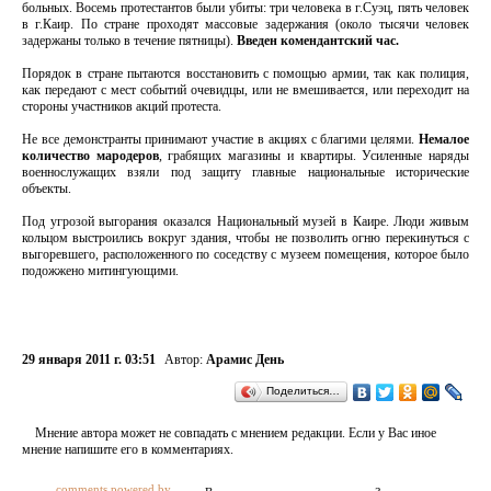
больных. Восемь протестантов были убиты: три человека в г.Суэц, пять человек
в г.Каир. По стране проходят массовые задержания (около тысячи человек
задержаны только в течение пятницы).
Введен комендантский час.
Порядок в стране пытаются восстановить с помощью армии, так как полиция,
как передают с мест событий очевидцы, или не вмешивается, или переходит на
стороны участников акций протеста.
Не все демонстранты принимают участие в акциях с благими целями.
Немалое
количество мародеров
, грабящих магазины и квартиры. Усиленные наряды
военнослужащих взяли под защиту главные национальные исторические
объекты.
Под угрозой выгорания оказался Национальный музей в Каире. Люди живым
кольцом выстроились вокруг здания, чтобы не позволить огню перекинуться с
выгоревшего, расположенного по соседству с музеем помещения, которое было
подожжено митингующими.
29 января 2011 г. 03:51
Автор:
Арамис День
Поделиться…
Мнение автора может не совпадать с мнением редакции. Если у Вас иное
мнение напишите его в комментариях.
comments powered by