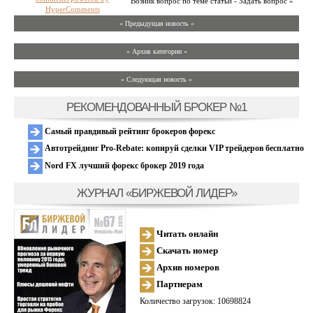
Возник вопрос по теме статьи - Задать вопрос »
HyperComments
« Предыдущая новость «
» Архив категории «
» Следующая новость »
РЕКОМЕНДОВАННЫЙ БРОКЕР №1
Самый правдивый рейтинг брокеров форекс
Автотрейдинг Pro-Rebate: копируй сделки VIP трейдеров бесплатно
Nord FX лучший форекс брокер 2019 года
ЖУРНАЛ «БИРЖЕВОЙ ЛИДЕР»
Читать онлайн
Скачать номер
Архив номеров
Партнерам
Количество загрузок: 10698824