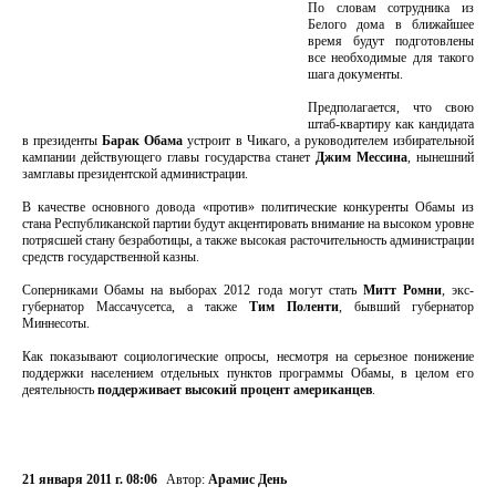
По словам сотрудника из
Белого дома в ближайшее
время будут подготовлены
все необходимые для такого
шага документы.
Предполагается, что свою
штаб-квартиру как кандидата
в президенты
Барак Обама
устроит в Чикаго, а руководителем избирательной
кампании действующего главы государства станет
Джим Мессина
, нынешний
замглавы президентской администрации.
В качестве основного довода «против» политические конкуренты Обамы из
стана Республиканской партии будут акцентировать внимание на высоком уровне
потрясшей стану безработицы, а также высокая расточительность администрации
средств государственной казны.
Соперниками Обамы на выборах 2012 года могут стать
Митт Ромни
, экс-
губернатор Массачусетса, а также
Тим Поленти
, бывший губернатор
Миннесоты.
Как показывают социологические опросы, несмотря на серьезное понижение
поддержки населением отдельных пунктов программы Обамы, в целом его
деятельность
поддерживает высокий процент американцев
.
21 января 2011 г. 08:06
Автор:
Арамис День