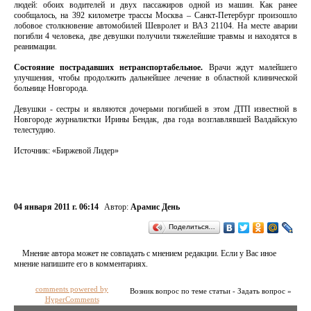
людей: обоих водителей и двух пассажиров одной из машин. Как ранее
сообщалось, на 392 километре трассы Москва – Санкт-Петербург произошло
лобовое столкновение автомобилей Шевролет и ВАЗ 21104. На месте аварии
погибли 4 человека, две девушки получили тяжелейшие травмы и находятся в
реанимации.
Состояние пострадавших нетранспортабельное.
Врачи ждут малейшего
улучшения, чтобы продолжить дальнейшее лечение в областной клинической
больнице Новгорода.
Девушки - сестры и являются дочерьми погибшей в этом ДТП известной в
Новгороде журналистки Ирины Бендак, два года возглавлявшей Валдайскую
телестудию.
Источник: «Биржевой Лидер»
04 января 2011 г. 06:14
Автор:
Арамис День
Поделиться…
Мнение автора может не совпадать с мнением редакции. Если у Вас иное
мнение напишите его в комментариях.
comments powered by
Возник вопрос по теме статьи - Задать вопрос »
HyperComments