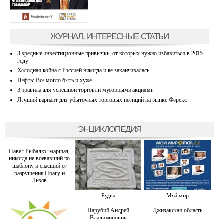
ЖУРНАЛ, ИНТЕРЕСНЫЕ СТАТЬИ
3 вредные инвестиционные привычки, от которых нужно избавиться в 2015
году
Холодная война с Россией никогда и не заканчивалась
Нефть: Все могло быть и хуже…
3 правила для успешной торговли мусорными акциями
Лучший вариант для убыточных торговых позиций на рынке Форекс
ЭНЦИКЛОПЕДИЯ
Павел Рыбалко: маршал,
никогда не воевавший по
шаблону и спасший от
разрушения Прагу и
Львов
Будва
Мой мир
Парубий Андрей
Джизакская область
Владимирович