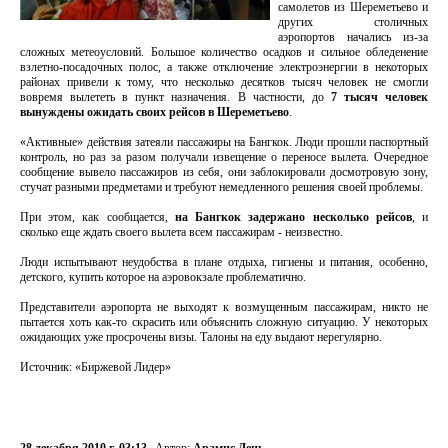
самолетов из Шереметьево и
других столичных
аэропортов начались из-за
сложных метеоусловий. Большое количество осадков и сильное обледенение
взлетно-посадочных полос, а также отключение электроэнергии в некоторых
районах привели к тому, что несколько десятков тысяч человек не смогли
вовремя вылететь в пункт назначения. В частности, до
7 тысяч человек
вынуждены ожидать своих рейсов в Шереметьево
.
«Активные» действия затеяли пассажиры на Бангкок. Люди прошли паспортный
контроль, но раз за разом получали извещение о переносе вылета. Очередное
сообщение вывело пассажиров из себя, они заблокировали досмотровую зону,
стучат разными предметами и требуют немедленного решения своей проблемы.
При этом, как сообщается,
на Бангкок задержано несколько рейсов
, и
сколько еще ждать своего вылета всем пассажирам - неизвестно.
Люди испытывают неудобства в плане отдыха, гигиены и питания, особенно,
детского, купить которое на аэровокзале проблематично.
Представители аэропорта не выходят к возмущенным пассажирам, никто не
пытается хоть как-то скрасить или объяснить сложную ситуацию. У некоторых
ожидающих уже просрочены визы. Талоны на еду выдают нерегулярно.
Источник: «Биржевой Лидер»