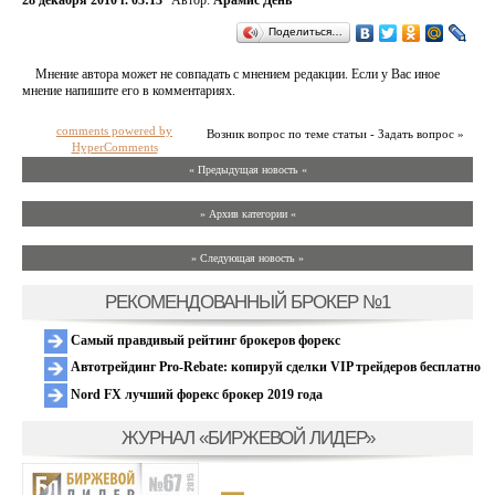
28 декабря 2010 г. 03:13
Автор:
Арамис День
Поделиться…
Мнение автора может не совпадать с мнением редакции. Если у Вас иное
мнение напишите его в комментариях.
comments powered by
Возник вопрос по теме статьи - Задать вопрос »
HyperComments
« Предыдущая новость «
» Архив категории «
» Следующая новость »
РЕКОМЕНДОВАННЫЙ БРОКЕР №1
Самый правдивый рейтинг брокеров форекс
Автотрейдинг Pro-Rebate: копируй сделки VIP трейдеров бесплатно
Nord FX лучший форекс брокер 2019 года
ЖУРНАЛ «БИРЖЕВОЙ ЛИДЕР»