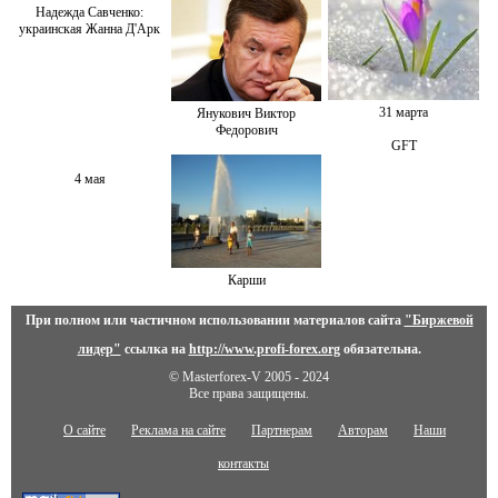
Надежда Савченко:
украинская Жанна Д'Арк
31 марта
Янукович Виктор
Федорович
GFT
4 мая
Карши
При полном или частичном использовании материалов сайта
"Биржевой
лидер"
ссылка на
http://www.profi-forex.org
обязательна.
© Masterforex-V 2005 - 2024
Все права защищены.
О сайте
Реклама на сайте
Партнерам
Авторам
Наши
контакты