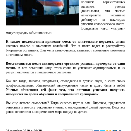
излишек горячительных
напитков, ученые
доказывают, что частые
авиаперелеты негативно
действуют на некоторые
участки человеческого мозга.
Вследствие чего, «летуны»
могут страдать забывчивостью.
К таким последствиям приводит смесь от длительного перелета
, смены
часовых поясов и высотных колебаний. Что в итоге ведет к расстройству
биоритмов организма. Они же, в свою очередь, вызывают временные изменения
в головном мозге.
Восстановиться после авиаперелета организм успевает, примерно, за один
месяц.
А вот летающие чаще этого срока не успевают адаптироваться, и их
разум погружается в пограничное состояние.
Как же тогда, пилоты, штурманы, стюардессы и другие люди, в силу своих
профессиональных обязанностей вынужденные часто и долго быть в небе?
Ученые объясняют сей факт тем, что летчики успевают получить
иммунитет во время обучения и специальных тренировок.
Вы еще летаете самолетом? Тогда склероз идет к вам. Впрочем, предлагаем
отнестись к новому открытию ученых с определенной долей иронии. Ведь все
равно от полетов в современном мире никуда не деться.