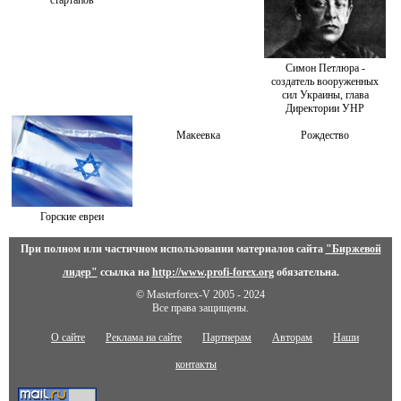
стартапов
Симон Петлюра -
создатель вооруженных
сил Украины, глава
Директории УНР
Макеевка
Рождество
Горские евреи
При полном или частичном использовании материалов сайта
"Биржевой
лидер"
ссылка на
http://www.profi-forex.org
обязательна.
© Masterforex-V 2005 - 2024
Все права защищены.
О сайте
Реклама на сайте
Партнерам
Авторам
Наши
контакты