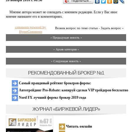
26 ноября 2010 г. 00:38
Поделиться…
Мнение автора может не совпадать с мнением редакции. Если у Вас иное
мнение напишите его в комментариях.
comments powered by
Возник вопрос по теме статьи - Задать вопрос »
HyperComments
« Предыдущая новость «
» Архив категории «
» Следующая новость »
РЕКОМЕНДОВАННЫЙ БРОКЕР №1
Самый правдивый рейтинг брокеров форекс
Автотрейдинг Pro-Rebate: копируй сделки VIP трейдеров бесплатно
Nord FX лучший форекс брокер 2019 года
ЖУРНАЛ «БИРЖЕВОЙ ЛИДЕР»
Читать онлайн