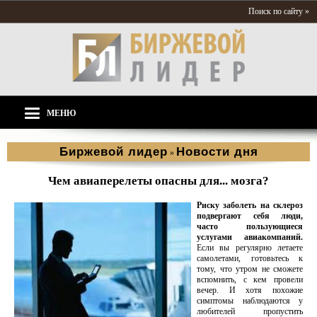
Поиск по сайту »
МЕНЮ
Биржевой лидер
Новости дня
»
Чем авиаперелеты опасны для... мозга?
Риску заболеть на склероз
подвергают себя люди,
часто пользующиеся
услугами авиакомпаний.
Если вы регулярно летаете
самолетами, готовьтесь к
тому, что утром не сможете
вспомнить, с кем провели
вечер. И хотя похожие
симптомы наблюдаются у
любителей пропустить