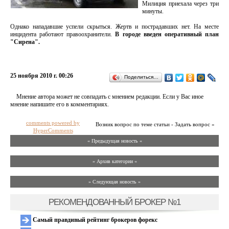
Милиция приехала через три
минуты.
Однако нападавшие успели скрыться. Жертв и пострадавших нет. На месте
инцидента работают правоохранители.
В городе введен оперативный план
"Сирена".
25 ноября 2010 г. 00:26
Поделиться…
Мнение автора может не совпадать с мнением редакции. Если у Вас иное
мнение напишите его в комментариях.
comments powered by
Возник вопрос по теме статьи - Задать вопрос »
HyperComments
« Предыдущая новость «
» Архив категории «
» Следующая новость »
РЕКОМЕНДОВАННЫЙ БРОКЕР №1
Самый правдивый рейтинг брокеров форекс