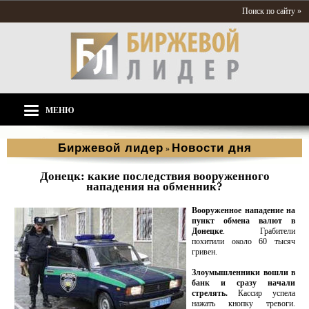
Поиск по сайту »
МЕНЮ
Биржевой лидер
Новости дня
»
Донецк: какие последствия вооруженного
нападения на обменник?
Вооруженное нападение на
пункт обмена валют в
Донецке
. Грабители
похитили около 60 тысяч
гривен.
Злоумышленники вошли в
банк и сразу начали
стрелять.
Кассир успела
нажать кнопку тревоги.