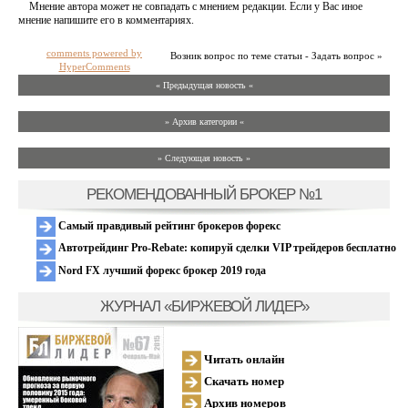
Мнение автора может не совпадать с мнением редакции. Если у Вас иное
мнение напишите его в комментариях.
comments powered by
Возник вопрос по теме статьи - Задать вопрос »
HyperComments
« Предыдущая новость «
» Архив категории «
» Следующая новость »
РЕКОМЕНДОВАННЫЙ БРОКЕР №1
Самый правдивый рейтинг брокеров форекс
Автотрейдинг Pro-Rebate: копируй сделки VIP трейдеров бесплатно
Nord FX лучший форекс брокер 2019 года
ЖУРНАЛ «БИРЖЕВОЙ ЛИДЕР»
Читать онлайн
Скачать номер
Архив номеров