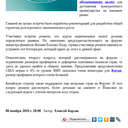
обесценивания валют
для
достижения конкурентного
преимущества на внешнем
рынке.
Главной же целью встречи было выработка рекомендаций для разработки общей
стратегии долгосрочного экономического роста.
Участники встречи решили, что курсы национальных валют должны
определяться рынком. По заявлению председательствующего на форуме
министра финансов Японии Ёсихико Нода, страны-участницы решили наконец-то
устранить тот беспорядок, который царил до этого в данной сфере.
Относительно второго вопроса, который рассматривался на форуме –
ограничение размеров профицитов и дефицитов платежных балансов стран, то
здесь не удалось прийти к общему мнению. Предложенная представителями
США норма в 4% от уровня ВВП оказалась очень невыгодна для
Китая
,
размер профицита которого очень большой.
Китайскую сторону также поддержало еще несколько стран на Форуме. И этот
вопрос решили рассмотреть более детально на саммите в Йокогаме на
следующей неделе с учетом интересов всех сторон.
06 ноября 2010 г. 20:00
Автор:
Алексей Борзак
Поделиться…