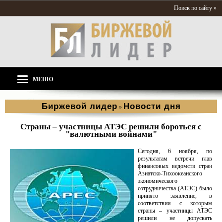
Поиск по сайту »
МЕНЮ
Биржевой лидер
Новости дня
»
Страны – участницы АТЭС решили бороться с
"валютными войнами"
Сегодня, 6 ноября, по
результатам встречи глав
финансовых ведомств стран
Азиатско-Тихоокеанского
экономического
сотрудничества (АТЭС) было
принято заявление, в
соответствии с которым
страны – участницы АТЭС
решили не допускать