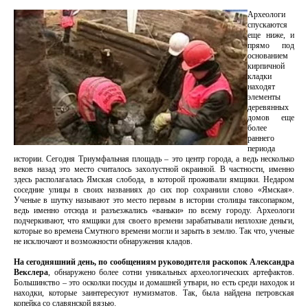
Археологи
спускаются
еще ниже, и
прямо под
основанием
кирпичной
кладки
находят
элементы
деревянных
домов еще
более
раннего
периода
истории. Сегодня Триумфальная площадь – это центр города, а ведь несколько
веков назад это место считалось захолустной окраиной. В частности, именно
здесь располагалась Ямская слобода, в которой проживали ямщики. Недаром
соседние улицы в своих названиях до сих пор сохранили слово «Ямская».
Ученые в шутку называют это место первым в истории столицы таксопарком,
ведь именно отсюда и разъезжались «ваньки» по всему городу. Археологи
подчеркивают, что ямщики для своего времени зарабатывали неплохие деньги,
которые во времена Смутного времени могли и зарыть в землю. Так что, ученые
не исключают и возможности обнаружения кладов.
На сегодняшний день, по сообщениям руководителя раскопок Александра
Векслера
, обнаружено более сотни уникальных археологических артефактов.
Большинство – это осколки посуды и домашней утвари, но есть среди находок и
находки, которые заинтересуют нумизматов. Так, была найдена петровская
копейка со славянской вязью.