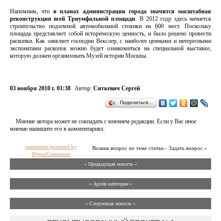
Напомним, что
в планах администрации города значится масштабная
реконструкция всей Триумфальной площади
. В 2012 году здесь начнется
строительство подземной автомобильной стоянки на 600 мест. Поскольку
площадь представляет собой историческую ценность, и было решено провести
раскопки. Как заявляет господин Векслер, с наиболее ценными и интересными
экспонатами раскопок можно будет ознакомиться на специальной выставке,
которую должен организовать Музей истории Москвы.
03 ноября 2010 г. 01:38
Автор:
Ситкевич Сергей
Поделиться…
Мнение автора может не совпадать с мнением редакции. Если у Вас иное
мнение напишите его в комментариях.
comments powered by
Возник вопрос по теме статьи - Задать вопрос »
HyperComments
« Предыдущая новость «
» Архив категории «
» Следующая новость »