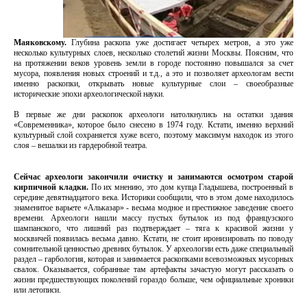
Маяковскому.
Глубина раскопа уже достигает четырех метров, а это уже
несколько культурных слоев, несколько столетий жизни Москвы. Поясним, что
на протяжении веков уровень земли в городе постоянно повышался за счет
мусора, появления новых строений и т.д., а это и позволяет археологам вести
именно раскопки, открывать новые культурные слои – своеобразные
исторические эпохи археологической науки.
В первые же дни раскопок археологи натолкнулись на остатки здания
«Современника», которое было снесено в 1974 году. Кстати, именно верхний
культурный слой сохраняется хуже всего, поэтому максимум находок из этого
слоя – вешалки из гардеробной театра.
Сейчас археологи закончили очистку и занимаются осмотром старой
кирпичной кладки.
По их мнению, это дом купца Гладышева, построенный в
середине девятнадцатого века. Историки сообщили, что в этом доме находилось
знаменитое варьете «Альказар» - весьма модное и престижное заведение своего
времени. Археологи нашли массу пустых бутылок из под французского
шампанского, что лишний раз подтверждает – тяга к красивой жизни у
москвичей появилась весьма давно. Кстати, не стоит иронизировать по поводу
сомнительной ценностью древних бутылок. У археологии есть даже специальный
раздел – гарбология, которая и занимается раскопками всевозможных мусорных
свалок. Оказывается, собранные там артефакты зачастую могут рассказать о
жизни предшествующих поколений гораздо больше, чем официальные хроники
или летописи.