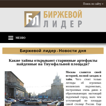
Поиск по сайту »
МЕНЮ
Биржевой лидер
Новости дня
»
Какие тайны открывают старинные артефакты
найденные на Тиумфальной площади?
Москва славится своей
историей, полной загадок и
тайн.
Чего стоят только
легенды об огромных
московских подземельях,
построенных очень давно и
образовывающих настоящий
подземный город, мало чем
уступающий по площади
самой столице России. Еще