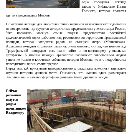
одна городская легенда
гласит о библиотеке Ивана
Грозного, которая хранится
где-то в подземельях Москвы.
Но оставим легенды для любителей тайн и вернемся из мистических подземелий
на поверхность, где трудятся авторитетные представители ученого мира России.
Уже несколько месяцев самые видные представители российской
археологической науки работают над раскопками на территории Триумфальной
площади, которая находится рядом со станцией метро «Маяковская».
Археологи ожидают от данных раскопок очень многого, считая, что именно под
Триумфальной площадью есть шанс найти и по-настоящему уникальные
артефакты. А именно находки археологов позволяют современным людям
узнать не только о ключевых событиях истории Москвы, но и о подробностях
повседневной жизни своих предков.
Перед тем, кА приступить непосредственно к раскопкам археологи тщательно
изучили историю данного места. Оказалось, что именно здесь размещался
Земляной вал – важный фортификационный объект древнего города.
Сейчас
раскопки
ведутся
рядом с
памятником
Владимиру