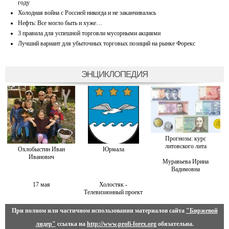
году
Холодная война с Россией никогда и не заканчивалась
Нефть: Все могло быть и хуже…
3 правила для успешной торговли мусорными акциями
Лучший вариант для убыточных торговых позиций на рынке Форекс
ЭНЦИКЛОПЕДИЯ
Прогнозы: курс
литовского лита
Охлобыстин Иван
Юрмала
Иванович
Муравьева Ирина
Вадимовна
17 мая
Холостяк -
Телевизионный проект
При полном или частичном использовании материалов сайта
"Биржевой
лидер"
ссылка на
http://www.profi-forex.org
обязательна.