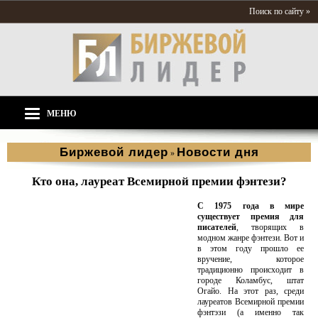
Поиск по сайту »
МЕНЮ
Биржевой лидер
Новости дня
»
Кто она, лауреат Всемирной премии фэнтези?
С 1975 года в мире
существует премия для
писателей
, творящих в
модном жанре фэнтези. Вот и
в этом году прошло ее
вручение, которое
традиционно происходит в
городе Коламбус, штат
Огайо. На этот раз, среди
лауреатов Всемирной премии
фэнтэзи (а именно так