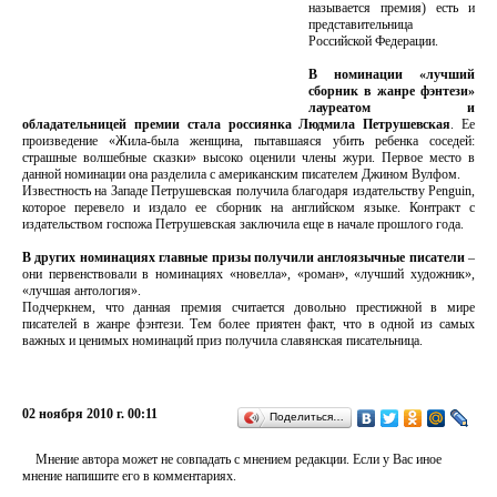
называется премия) есть и
представительница
Российской Федерации.
В номинации «лучший
сборник в жанре фэнтези»
лауреатом и
обладательницей премии стала россиянка Людмила Петрушевская
. Ее
произведение «Жила-была женщина, пытавшаяся убить ребенка соседей:
страшные волшебные сказки» высоко оценили члены жури. Первое место в
данной номинации она разделила с американским писателем Джином Вулфом.
Известность на Западе Петрушевская получила благодаря издательству Penguin,
которое перевело и издало ее сборник на английском языке. Контракт с
издательством госпожа Петрушевская заключила еще в начале прошлого года.
В других номинациях главные призы получили англоязычные писатели
–
они первенствовали в номинациях «новелла», «роман», «лучший художник»,
«лучшая антология».
Подчеркнем, что данная премия считается довольно престижной в мире
писателей в жанре фэнтези. Тем более приятен факт, что в одной из самых
важных и ценимых номинаций приз получила славянская писательница.
02 ноября 2010 г. 00:11
Поделиться…
Мнение автора может не совпадать с мнением редакции. Если у Вас иное
мнение напишите его в комментариях.