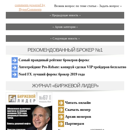
comments powered by
Возник вопрос по теме статьи - Задать вопрос »
HyperComments
« Предыдущая новость «
» Архив категории «
» Следующая новость »
РЕКОМЕНДОВАННЫЙ БРОКЕР №1
Самый правдивый рейтинг брокеров форекс
Автотрейдинг Pro-Rebate: копируй сделки VIP трейдеров бесплатно
Nord FX лучший форекс брокер 2019 года
ЖУРНАЛ «БИРЖЕВОЙ ЛИДЕР»
Читать онлайн
Скачать номер
Архив номеров
Партнерам