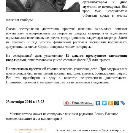
организатором и двое
мужчин,
ее помощники. Все
трое уже неоднократно
отбывали сроки в местах
лишения свободы.
Схема преступления достаточно простая: женщина занималась поиском
покупателей и оформлением договоров на продажу квартир, а ее подельники
подыскивали потенциальных жертв среди одиноких владельцев квартир. Затем
их спаивали и под угрозой физической расправы заставляли подписывать
документы на жилье. Сделки заверяли «свои» нотариусы.
На сегодняшний день установлено
15 фактов преступного завладения
квартирами
, ориентировочно ущерб составил более 2,5 млн. гривен.
На участников преступной группы заведено уголовное дело. При задержании у
преступников был изъят целый арсенал: пистолет, граната, бронежилеты, рации..
Все это приобщено к делу в качестве вещественных доказательств.
Принимаются меры к возврату имущества их законным владельцам.
28 октября 2010 г. 18:23
Поделиться…
Мнение автора может не совпадать с мнением редакции. Если у Вас иное
мнение напишите его в комментариях.
comments powered by
Возник вопрос по теме статьи - Задать вопрос »