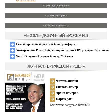
HyperComments
« Предыдущая новость «
» Архив категории «
» Следующая новость »
РЕКОМЕНДОВАННЫЙ БРОКЕР №1
Самый правдивый рейтинг брокеров форекс
Автотрейдинг Pro-Rebate: копируй сделки VIP трейдеров бесплатно
Nord FX лучший форекс брокер 2019 года
ЖУРНАЛ «БИРЖЕВОЙ ЛИДЕР»
Читать онлайн
Скачать номер
Архив номеров
Партнерам
Количество загрузок: 10698824