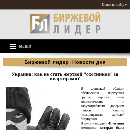
Поиск по сайту »
МЕНЮ
Биржевой лидер
Новости дня
»
Украина: как не стать жертвой "охотников" за
квартирами?
В Донецкой области
обезврежена преступная
группа, коротая путем
мошенничества и
злоупотребления доверием
лишала квартир
незащищенных жителей
Мариуполя.
В группу входили
41-летняя
женщина, которая была