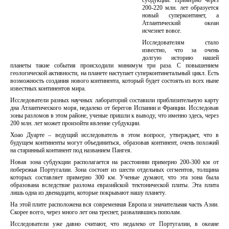
субдукции. Примерно через
200-220 млн. лет образуется
новый суперконтинет, а
Атлантический океан
исчезнет вовсе.
Исследователям стало
известно, что за очень
долгую историю нашей
планеты такие события происходили минимум три раза. С повышением
геологической активности, на планете наступает суперконтинетальный цикл. Есть
возможность создания нового континента, который будет состоять из всех ныне
известных континентов мира.
Исследователи разных научных лабораторий составили приблизительную карту
дна Атлантического моря, недалеко от берегов Испании и Франции. Исследовав
зоны разломов в этом районе, ученые пришли к выводу, что именно здесь, через
200 млн. лет может произойти явление субдукции.
Хоао Дуарте – ведущий исследователь в этом вопросе, утверждает, что в
будущем континенты могут объединиться, образовав континент, очень похожий
на старинный континент под названием Пангея.
Новая зона субдукции располагается на расстоянии примерно 200-300 км от
побережья Португалии. Зона состоит из шести отдельных сегментов, толщина
которых составляет примерно 300 км. Ученые думают, что эта зона была
образована вследствие разлома евразийской тектонической плиты. Эта плита
лишь одна из двенадцати, которые покрывают нашу планету.
На этой плите расположена вся современная Европа и значительная часть Азии.
Скорее всего, через много лет она треснет, развалившись пополам.
Исследователи уже давно считают, что недалеко от Португалии, в океане