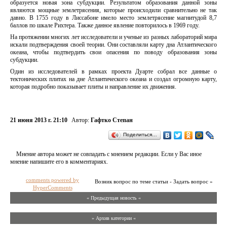
образуется новая зона субдукции. Результатом образования данной зоны
являются мощные землетрясения, которые происходили сравнительно не так
давно. В 1755 году в Лиссабоне имело место землетрясение магнитудой 8,7
баллов по шкале Рихтера. Также данное явление повторилось в 1969 году.
На протяжении многих лет исследователи и ученые из разных лабораторий мира
искали подтверждения своей теории. Они составляли карту дна Атлантического
океана, чтобы подтвердить свои опасения по поводу образования зоны
субдукции.
Один из исследователей в рамках проекта Дуарте собрал все данные о
тектонических плитах на дне Атлантического океана и создал огромную карту,
которая подробно показывает плиты и направление их движения.
21 июня 2013 г. 21:10
Автор:
Гафтко Степан
Поделиться…
Мнение автора может не совпадать с мнением редакции. Если у Вас иное
мнение напишите его в комментариях.
comments powered by
Возник вопрос по теме статьи - Задать вопрос »
HyperComments
« Предыдущая новость «
» Архив категории «