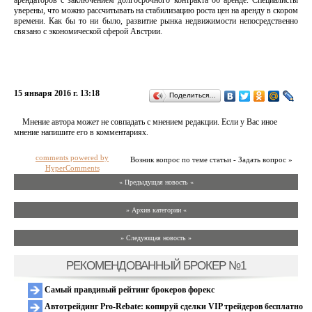
арендаторов с заключением долгосрочного контракта об аренде. Специалисты
уверены, что можно рассчитывать на стабилизацию роста цен на аренду в скором
времени. Как бы то ни было, развитие рынка недвижимости непосредственно
связано с экономической сферой Австрии.
15 января 2016 г. 13:18
Поделиться…
Мнение автора может не совпадать с мнением редакции. Если у Вас иное
мнение напишите его в комментариях.
comments powered by
Возник вопрос по теме статьи - Задать вопрос »
HyperComments
« Предыдущая новость «
» Архив категории «
» Следующая новость »
РЕКОМЕНДОВАННЫЙ БРОКЕР №1
Самый правдивый рейтинг брокеров форекс
Автотрейдинг Pro-Rebate: копируй сделки VIP трейдеров бесплатно