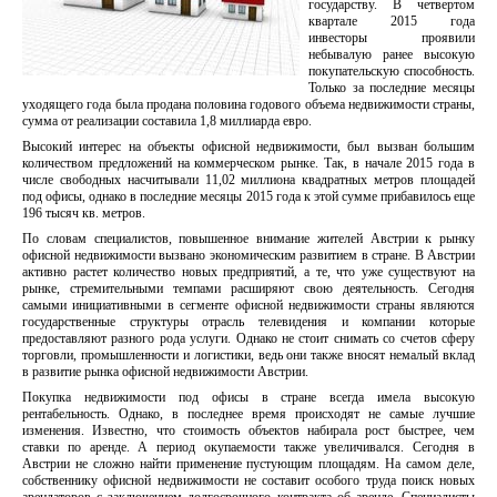
государству. В четвертом
квартале 2015 года
инвесторы проявили
небывалую ранее высокую
покупательскую способность.
Только за последние месяцы
уходящего года была продана половина годового объема недвижимости страны,
сумма от реализации составила 1,8 миллиарда евро.
Высокий интерес на объекты офисной недвижимости, был вызван большим
количеством предложений на коммерческом рынке. Так, в начале 2015 года в
числе свободных насчитывали 11,02 миллиона квадратных метров площадей
под офисы, однако в последние месяцы 2015 года к этой сумме прибавилось еще
196 тысяч кв. метров.
По словам специалистов, повышенное внимание жителей Австрии к рынку
офисной недвижимости вызвано экономическим развитием в стране. В Австрии
активно растет количество новых предприятий, а те, что уже существуют на
рынке, стремительными темпами расширяют свою деятельность. Сегодня
самыми инициативными в сегменте офисной недвижимости страны являются
государственные структуры отрасль телевидения и компании которые
предоставляют разного рода услуги. Однако не стоит снимать со счетов сферу
торговли, промышленности и логистики, ведь они также вносят немалый вклад
в развитие рынка офисной недвижимости Австрии.
Покупка недвижимости под офисы в стране всегда имела высокую
рентабельность. Однако, в последнее время происходят не самые лучшие
изменения. Известно, что стоимость объектов набирала рост быстрее, чем
ставки по аренде. А период окупаемости также увеличивался. Сегодня в
Австрии не сложно найти применение пустующим площадям. На самом деле,
собственнику офисной недвижимости не составит особого труда поиск новых