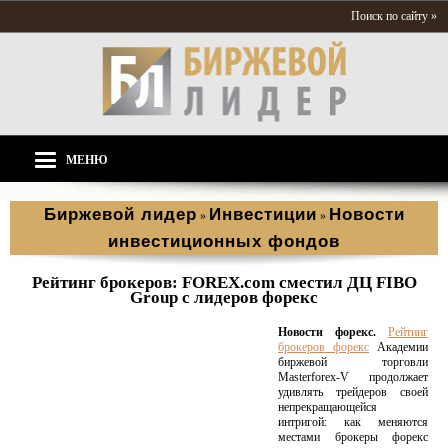
Поиск по сайту »
МЕНЮ
Биржевой лидер
Инвестиции
Новости
»
»
инвестиционных фондов
Рейтинг брокеров: FOREX.com сместил ДЦ FIBO
Group с лидеров форекс
Новости форекс.
Рейтинг
брокеров форекс
Академии
биржевой торговли
Masterforex-V продолжает
удивлять трейдеров своей
непрекращающейся
интригой: как меняются
местами брокеры форекс