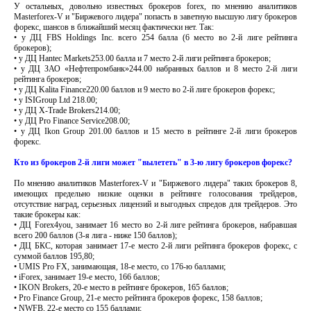
У остальных, довольно известных брокеров forex, по мнению аналитиков
Masterforex-V и "Биржевого лидера" попасть в заветную высшую лигу брокеров
форекс, шансов в ближайший месяц фактически нет. Так:
• у ДЦ FBS Holdings Inc. всего 254 балла (6 место во 2-й лиге рейтинга
брокеров);
• у ДЦ Hantec Markets253.00 балла и 7 место 2-й лиги рейтинга брокеров;
• у ДЦ ЗАО «Нефтепромбанк»244.00 набранных баллов и 8 место 2-й лиги
рейтинга брокеров;
• у ДЦ Kalita Finance220.00 баллов и 9 место во 2-й лиге брокеров форекс;
• у ISIGroup Ltd 218.00;
• у ДЦ X-Trade Brokers214.00;
• у ДЦ Pro Finance Service208.00;
• у ДЦ Ikon Group 201.00 баллов и 15 место в рейтинге 2-й лиги брокеров
форекс.
Кто из брокеров 2-й лиги может "вылететь" в 3-ю лигу брокеров форекс?
По мнению аналитиков Masterforex-V и "Биржевого лидера" таких брокеров 8,
имеющих предельно низкие оценки в рейтинге голосования трейдеров,
отсутствие наград, серьезных лицензий и выгодных спредов для трейдеров. Это
такие брокеры как:
• ДЦ Forex4you, занимает 16 место во 2-й лиге рейтинга брокеров, набравшая
всего 200 баллов (3-я лига - ниже 150 баллов);
• ДЦ БКС, которая занимает 17-е место 2-й лиги рейтинга брокеров форекс, с
суммой баллов 195,80;
• UMIS Pro FX, занимающая, 18-е место, со 176-ю баллами;
• iForex, занимает 19-е место, 166 баллов;
• IKON Brokers, 20-е место в рейтинге брокеров, 165 баллов;
• Pro Finance Group, 21-е место рейтинга брокеров форекс, 158 баллов;
• NWFB, 22-е место со 155 баллами;