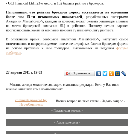
• GCI Financial Ltd., 23-е место, и 152 балла в рейтинге брокеров.
Напоминаем, что рейтинг брокеров форекс составляется на основании
более чем 15-ти независимых показателей
, разработанных экспертами
Академии Masterforex-V, каждый из которых может оказать решающее влияние
на место брокерской компании ДЦ в рейтинге. Поэтому нельзя заранее
прогнозировать, какая из компаний покинет ту или иную лигу рейтинга.
В ближайшее время, сообщают аналитики Masterforex-V, наступает самое
ответственное и непредсказуемое - внесение штрафных баллов брокерам форекс
на основе претензий к ним трейдеров, высказанных на ведущем
форуме
трейдеров
.
27 апреля 2011 г. 19:03
Поделиться…
Мнение автора может не совпадать с мнением редакции. Если у Вас иное
мнение напишите его в комментариях.
comments powered by
Возник вопрос по теме статьи - Задать вопрос »
HyperComments
« Предыдущая новость «
» Архив категории «