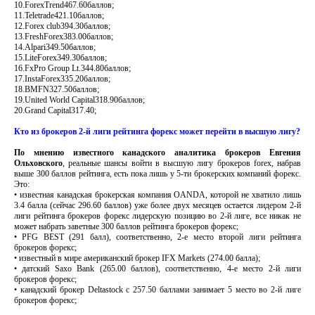
10.ForexTrend467.60баллов;
11.Teletrade421.10баллов;
12.Forex club394.30баллов;
13.FreshForex383.00баллов;
14.Alpari349.50баллов;
15.LiteForex349.30баллов;
16.FxPro Group Lt.344.80баллов;
17.InstaForex335.20баллов;
18.BMFN327.50баллов;
19.United World Capital318.90баллов;
20.Grand Capital317.40;
Кто из брокеров 2-й лиги рейтинга форекс может перейти в высшую лигу?
По мнению известного канадского аналитика брокеров Евгения
Ольховского
, реальные шансы войти в высшую лигу брокеров forex, набрав
выше 300 баллов рейтинга, есть пока лишь у 5-ти брокерских компаний форекс.
Это:
• известная канадская брокерская компания OANDA, которой не хватило лишь
3.4 балла (сейчас 296.60 баллов) уже более двух месяцев остается лидером 2-й
лиги рейтинга брокеров форекс лидерскую позицию во 2-й лиге, все никак не
может набрать заветные 300 баллов рейтинга брокеров форекс;
• PFG BEST (291 балл), соответственно, 2-е место второй лиги рейтинга
брокеров форекс;
• известный в мире американский брокер IFX Markets (274.00 балла);
• датский Saxo Bank (265.00 баллов), соответственно, 4-е место 2-й лиги
брокеров форекс;
• канадский брокер Deltastock с 257.50 баллами занимает 5 место во 2-й лиге
брокеров форекс;