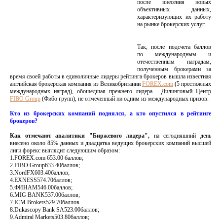
после внесения новых
объективных данных,
характеризующих их работу
на рынке брокерских услуг.
Так, после подсчета баллов
по международным и
отечественным наградам,
полученным брокерами за
время своей работы в единоличные лидеры рейтинга брокеров вышла известная
английская брокерская компания из Великобритании
FOREX.com
(5 престижных
международных наград), обошедшая прежнего лидера - Дилинговый Центр
FIBO Group
(Фибо групп), не отмеченный ни одним из международных призов.
Кто из брокерских компаний поднялся, а кто опустился в рейтинге
брокеров?
Как отмечают аналитики "Биржевого лидера",
на сегодняшний день
внесено около 85% данных и двадцатка ведущих брокерских компаний высшей
лиги форекс выглядит следующим образом:
1.FOREX.com 653.00 баллов;
2.FIBO Group633.40баллов;
3.NordFX603.40баллов;
4.EXNESS574.70баллов;
5.ФИНАМ546.00баллов;
6.MIG BANK537.00баллов;
7.ICM Brokers529.70баллов
8.Dukascopy Bank SA523.00баллов;
9.Admiral Markets503.80баллов;