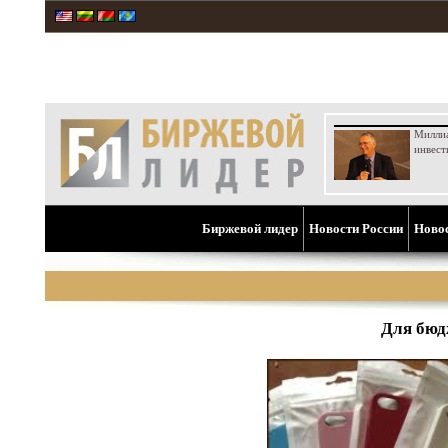
Милли
инвест
Биржевой лидер
Новости России
Ново
Для бюд