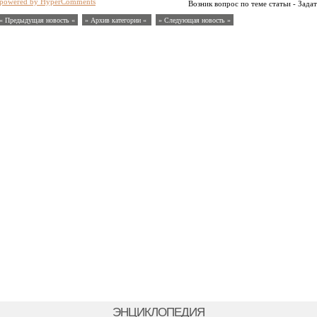
powered by HyperComments
Возник вопрос по теме статьи - Задат
« Предыдущая новость «
» Архив категории «
» Следующая новость »
ЭНЦИКЛОПЕДИЯ