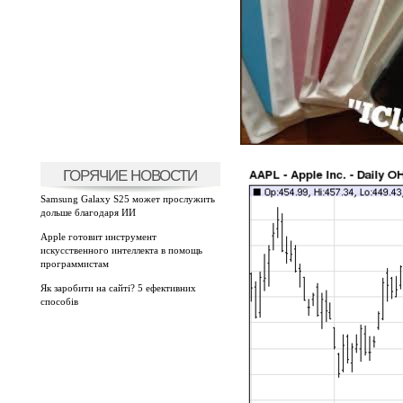
ГОРЯЧИЕ НОВОСТИ
Samsung Galaxy S25 может прослужить
дольше благодаря ИИ
Apple готовит инструмент
искусственного интеллекта в помощь
программистам
Як заробити на сайті? 5 ефективних
способів