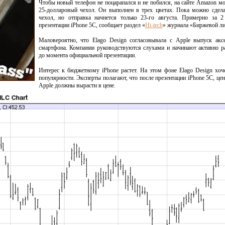
Чтобы новый телефон не поцарапался и не побился, на сайте Amazon м
25-долларовый чехол. Он выполнен в трех цветах. Пока можно сдела
чехол, но отправка начнется только 23-го августа. Примерно за 2
презентации iPhone 5C, сообщает раздел «
Hi-tech
» журнала «Биржевой ли
Маловероятно, что Elago Design согласовывала с Apple выпуск акс
смартфона. Компании руководствуются слухами и начинают активно р
до момента официальной презентации.
Интерес к бюджетному iPhone растет. На этом фоне Elago Design хоч
популярности. Эксперты полагают, что после презентации iPhone 5C, це
Apple должны вырасти в цене.