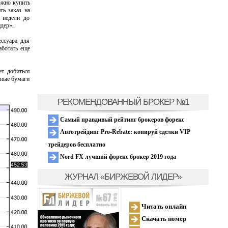
ожно купить
ть заказ на
 недели до
дер».
ессуара для
аботать еще
ет добиться
нные бумаги
РЕКОМЕНДОВАННЫЙ БРОКЕР №1
Самый правдивый рейтинг брокеров форекс
Автотрейдинг Pro-Rebate: копируй сделки VIP
трейдеров бесплатно
Nord FX лучший форекс брокер 2019 года
ЖУРНАЛ «БИРЖЕВОЙ ЛИДЕР»
Читать онлайн
Скачать номер