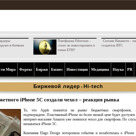
ардеры
Платформа Ethereum -
Сатоши Накамото - та
ируют в биткоин
стоит ли инвестировать в
создатель BTC
токен ETH?
сти Мира
Форекс
Биржи
Бизнес
Инвестиции
Медицина
Наука
PR
Биржевой лидер
Hi-tech
»
жетного iPhone 5C создали чехол – реакция рынка
То, что Apple появится на рынке бюджетных смартфонов, о
подтверждено. Пластиковый iPhone по более низкой цене будет доступен 
интернет-магазине Amazon уже появился чехол для смартфона. По слуха
называться iPhone 5C.
Компания Elago Design поторопила события и позаботилась о iPhone 