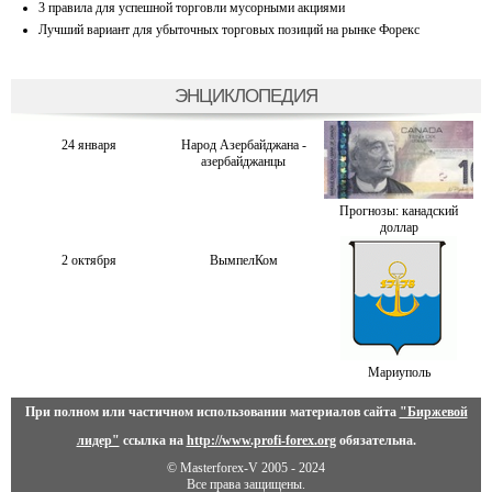
3 правила для успешной торговли мусорными акциями
Лучший вариант для убыточных торговых позиций на рынке Форекс
ЭНЦИКЛОПЕДИЯ
24 января
Народ Азербайджана -
азербайджанцы
Прогнозы: канадский
доллар
2 октября
ВымпелКом
Мариуполь
При полном или частичном использовании материалов сайта
"Биржевой
лидер"
ссылка на
http://www.profi-forex.org
обязательна.
© Masterforex-V 2005 - 2024
Все права защищены.