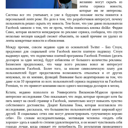
желанию могут скрыть из
ленты сервиса новости,
которые им не интересны.
Система все это учитывает, и уже в будущем похожие посты появятся в
персональной ленте реже. Но дело в том, что разработчиков интересует, почему
пользователь решил скрыть эту новость. Тем более, что уже давно пользователи
Facebook заявили о том, что не прочь, чтобы появилась кнопка dislike. Фиджи
Симо, которая является менеджером по рекламе сервиса, сообщила, что спустя
несколько месяцев каждый сможет объяснить, по какой причине он удалял из
ленты конкретные новости и обновления.
Между прочим, совсем недавно один из основателей Twitter – Биз Стоун,
предложил для социальной сети Facebook ввести платную подписку. Стоун
выдвинул идею, что подписчики платной программы Facebook Premium (десять
долларов за один месяц), будут избавлены от большого количества рекламы.
Бизнесмен предположил, что чаще всего реклама вовсе не интересует
пользователя Facebook. Более того, за вполне символическую плату для
пользователей будет предоставлена возможность отказаться и от других
ненужных, по их мнению, функций. Внимание было акцентировано на том, что
даже если 10 процентов из всех пользователей сервиса подпишутся на Facebook
Premium, то это принесет компании около одного миллиарда долларов в месяц.
Кстати, недавно психологи из Университета Висконсин-Мэдисон провели
интересное исследование. Оно показывает, что люди, которые проводят хотя бы
пять минут на своей странице в Facebook, значительно могут повысить чувство
собственного достоинства. Доцент Каталина Тома, которая возглавляла это
исследование, рассказала, что большинство пользователей имеет широкий круг
друзей. В социальных сетях они могут демонстрировать «улучшенную версию
себя». По словам исследовательницы, мотивация человека «подать себя
хорошо» здесь в какой-то степени удовлетворяется, и он может чувствовать себя
гораздо лучше, когда снижает эту потребность. По результатам проведенного