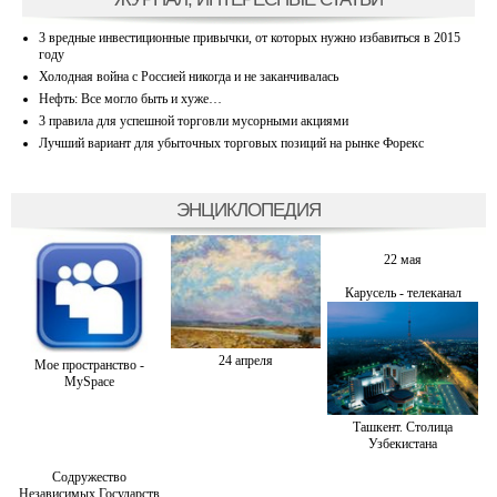
3 вредные инвестиционные привычки, от которых нужно избавиться в 2015
году
Холодная война с Россией никогда и не заканчивалась
Нефть: Все могло быть и хуже…
3 правила для успешной торговли мусорными акциями
Лучший вариант для убыточных торговых позиций на рынке Форекс
ЭНЦИКЛОПЕДИЯ
22 мая
Карусель - телеканал
24 апреля
Мое пространство -
MySpace
Ташкент. Столица
Узбекистана
Содружество
Независимых Государств