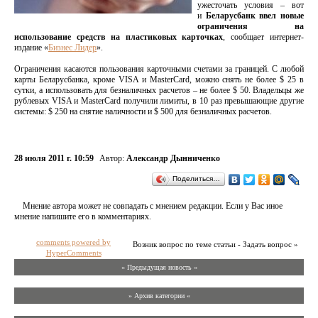
ужесточать условия – вот
и
Беларусбанк ввел новые
ограничения на
использование средств на пластиковых карточках
, сообщает интернет-
издание «
Бизнес Лидер
».
Ограничения касаются пользования карточными счетами за границей. С любой
карты Беларусбанка, кроме VISA и MasterCard, можно снять не более $ 25 в
сутки, а использовать для безналичных расчетов – не более $ 50. Владельцы же
рублевых VISA и MasterCard получили лимиты, в 10 раз превышающие другие
системы: $ 250 на снятие наличности и $ 500 для безналичных расчетов.
28 июля 2011 г. 10:59
Автор:
Александр Дынниченко
Поделиться…
Мнение автора может не совпадать с мнением редакции. Если у Вас иное
мнение напишите его в комментариях.
comments powered by
Возник вопрос по теме статьи - Задать вопрос »
HyperComments
« Предыдущая новость «
» Архив категории «