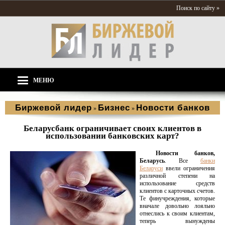
Поиск по сайту »
МЕНЮ
Биржевой лидер
Бизнес
Новости банков
»
»
Беларусбанк ограничивает своих клиентов в
использовании банковских карт?
Новости банков,
Беларусь
. Все
банки
Беларуси
ввели ограничения
различной степени на
использование средств
клиентов с карточных счетов.
Те финучреждения, которые
вначале довольно лояльно
отнеслись к своим клиентам,
теперь вынуждены