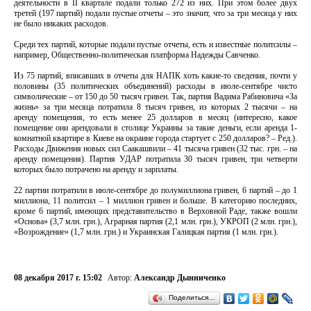
деятельности в II квартале подали только 272 из них. При этом более двух
третей (197 партий) подали пустые отчеты – это значит, что за три месяца у них
не было никаких расходов.
Среди тех партий, которые подали пустые отчеты, есть и известные политсилы –
например, Общественно-политическая платформа Надежды Савченко.
Из 75 партий, вписавших в отчеты для НАПК хоть какие-то сведения, почти у
половины (35 политических объединений) расходы в июле-сентябре чисто
символические – от 150 до 50 тысяч гривен. Так, партия Вадима Рабиновича «За
жизнь» за три месяца потратила 8 тысяч гривен, из которых 2 тысячи – на
аренду помещения, то есть менее 25 долларов в месяц (интересно, какое
помещение они арендовали в столице Украины за такие деньги, если аренда 1-
комнатной квартире в Киеве на окраине города стартует с 250 долларов? – Ред.).
Расходы Движения новых сил Саакашвили – 41 тысяча гривен (32 тыс. грн. – на
аренду помещения). Партия УДАР потратила 30 тысяч гривен, три четверти
которых было потрачено на аренду и зарплаты.
22 партии потратили в июле-сентябре до полумиллиона гривен, 6 партий – до 1
миллиона, 11 политсил – 1 миллион гривен и больше. В категорию последних,
кроме 6 партий, имеющих представительство в Верховной Раде, также вошли
«Основа» (3,7 млн. грн.), Аграрная партия (2,1 млн. грн.), УКРОП (2 млн. грн.),
«Возрождение» (1,7 млн. грн.) и Украинская Галицкая партия (1 млн. грн.).
08 декабря 2017 г. 15:02
Автор:
Александр Дынниченко
Поделиться…