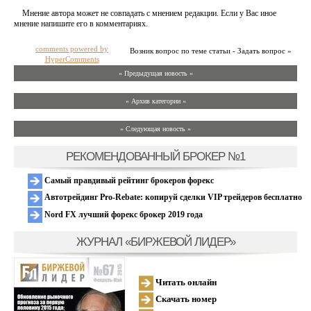
Мнение автора может не совпадать с мнением редакции. Если у Вас иное
мнение напишите его в комментариях.
comments powered by
Возник вопрос по теме статьи - Задать вопрос »
HyperComments
« Предыдущая новость «
» Архив категории «
» Следующая новость »
РЕКОМЕНДОВАННЫЙ БРОКЕР №1
Самый правдивый рейтинг брокеров форекс
Автотрейдинг Pro-Rebate: копируй сделки VIP трейдеров бесплатно
Nord FX лучший форекс брокер 2019 года
ЖУРНАЛ «БИРЖЕВОЙ ЛИДЕР»
Читать онлайн
Скачать номер