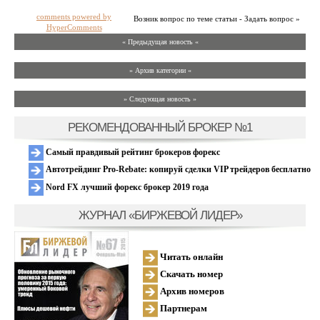
comments powered by
Возник вопрос по теме статьи - Задать вопрос »
HyperComments
« Предыдущая новость «
» Архив категории «
» Следующая новость »
РЕКОМЕНДОВАННЫЙ БРОКЕР №1
Самый правдивый рейтинг брокеров форекс
Автотрейдинг Pro-Rebate: копируй сделки VIP трейдеров бесплатно
Nord FX лучший форекс брокер 2019 года
ЖУРНАЛ «БИРЖЕВОЙ ЛИДЕР»
Читать онлайн
Скачать номер
Архив номеров
Партнерам