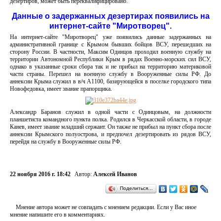
дезертиров, может быть переквалифицировано.
Данные о задержанных дезертирах появились на
интернет-сайте "Миротворец".
На интернет-сайте "Миротворец" уже появились данные задержанных на
административной границе с Крымом бывших бойцов ВСУ, перешедших на
сторону России. В частности, Максим Одинцов проходил военную службу на
территории Автономной Республики Крым в рядах Военно-морских сил ВСУ,
однако в указанные сроки сбора так и не прибыл на территорию материковой
части страны. Перешел на военную службу в Вооруженные силы РФ. До
аннексии Крыма служил в в/ч А1100, базирующейся в поселке городского типа
Новофедовка, имеет звание прапорщика.
Александр Баранов служил в одной части с Одинцовым, на должности
планшетиста командного пункта полка. Родился в Черкасской области, в городе
Канев, имеет звание младший сержант. Он также не прибыл на пункт сбора после
аннексии Крымского полуострова, и предпочел дезертировать из рядов ВСУ,
перейдя на службу в Вооруженные силы РФ.
22 ноября 2016 г. 18:42
Автор:
Алексей Иванов
Поделиться…
Мнение автора может не совпадать с мнением редакции. Если у Вас иное
мнение напишите его в комментариях.