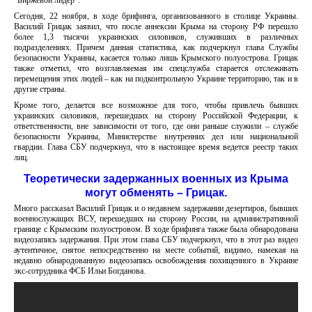
"Биржевой лидер".
Сегодня, 22 ноября, в ходе брифинга, организованного в столице Украины.
Василий Грицак заявил, что после аннексии Крыма на сторону РФ перешло
более 1,3 тысячи украинских силовиков, служивших в различных
подразделениях. Причем данная статистика, как подчеркнул глава Службы
безопасности Украины, касается только лишь Крымского полуострова. Грицак
также отметил, что возглавляемая им спецслужба старается отслеживать
перемещения этих людей – как на подконтрольную Украине территорию, так и в
другие страны.
Кроме того, делается все возможное для того, чтобы привлечь бывших
украинских силовиков, перешедших на сторону Российской Федерации, к
ответственности, вне зависимости от того, где они раньше служили – службе
безопасности Украины, Министерстве внутренних дел или национальной
гвардии. Глава СБУ подчеркнул, что в настоящее время ведется реестр таких
лиц.
Теоретически задержанных военных из Крыма
могут обменять – Грицак.
Много рассказал Василий Грицак и о недавнем задержании дезертиров, бывших
военнослужащих ВСУ, перешедших на сторону России, на административной
границе с Крымским полуостровом. В ходе брифинга также была обнародована
видеозапись задержания. При этом глава СБУ подчеркнул, что в этот раз видео
аутентичное, снятое непосредственно на месте событий, видимо, намекая на
недавно обнародованную видеозапись освобождения похищенного в Украине
экс-сотрудника ФСБ Ильи Богданова.