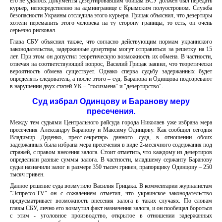
его не удалось. Документы дезертировавшим бойцам ВСУ должен был передать
курьер, непосредственно на админгранице с Крымским полуостровом. Служба
безопасности Украины отследила этого курьера. Грицак объяснил, что дезертиры
хотели переманить этого человека на ту сторону границы, то есть, он очень
серьезно рисковал.
Глава СБУ объяснил также, что согласно действующим нормам украинского
законодательства, задержанные дезертиры могут отправиться за решетку на 15
лет. При этом он допустил теоретическую возможность их обмена. В частности,
отвечая на соответствующий вопрос, Василий Грицак заявил, что теоретически
вероятность обмена существует. Однако сперва судьбу задержанных будет
определять следователь, а после этого – суд. Баранова и Одинцова подозревают
в нарушении двух статей УК – "госизмена" и "дезертирство".
Суд избрал Одинцову и Баранову меру
пресечения.
Между тем судьями Центрального райсуда города Николаев уже избрана мера
пресечения Александру Баранову и Максиму Одинцову. Как сообщил сегодня
Владимир Диденко, пресс-секретарь данного суда, в отношении обоих
задержанных была избрана мера пресечения в виде 2-месячного содержания под
стражей, с правом внесения залога. Стоит отметить, что каждому из дезертиров
определили разные суммы залога. В частности, младшему сержанту Баранову
судьи назначили залог в размере 350 тысяч гривен, прапорщику Одинцову – 250
тысяч гривен.
Данное решение суда возмутило Василия Грицака. В комментарии журналистам
"Эспрессо.TV" он с сожалением отметил, что украинское законодательство
предусматривает возможность внесения залога в таких случаях. По словам
главы СБУ, лично его возмутил факт назначения залога, и он пообещал бороться
с этим - уголовное производство, открытое в отношении задержанных