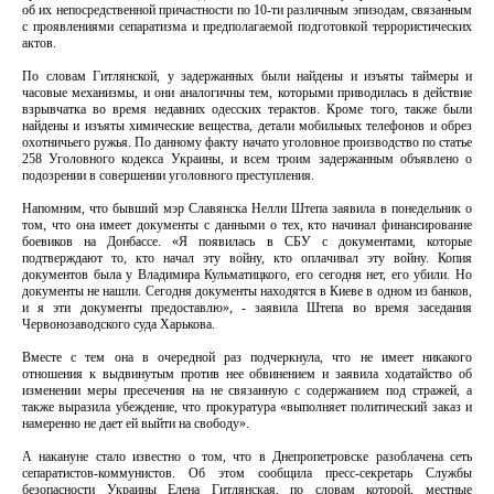
об их непосредственной причастности по 10-ти различным эпизодам, связанным
с проявлениями сепаратизма и предполагаемой подготовкой террористических
актов.
По словам Гитлянской, у задержанных были найдены и изъяты таймеры и
часовые механизмы, и они аналогичны тем, которыми приводилась в действие
взрывчатка во время недавних одесских терактов. Кроме того, также были
найдены и изъяты химические вещества, детали мобильных телефонов и обрез
охотничьего ружья. По данному факту начато уголовное производство по статье
258 Уголовного кодекса Украины, и всем троим задержанным объявлено о
подозрении в совершении уголовного преступления.
Напомним, что бывший мэр Славянска Нелли Штепа заявила в понедельник о
том, что она имеет документы с данными о тех, кто начинал финансирование
боевиков на Донбассе. «Я появилась в СБУ с документами, которые
подтверждают то, кто начал эту войну, кто оплачивал эту войну. Копия
документов была у Владимира Кульматицкого, его сегодня нет, его убили. Но
документы не нашли. Сегодня документы находятся в Киеве в одном из банков,
и я эти документы предоставлю», - заявила Штепа во время заседания
Червонозаводского суда Харькова.
Вместе с тем она в очередной раз подчеркнула, что не имеет никакого
отношения к выдвинутым против нее обвинением и заявила ходатайство об
изменении меры пресечения на не связанную с содержанием под стражей, а
также выразила убеждение, что прокуратура «выполняет политический заказ и
намеренно не дает ей выйти на свободу».
А накануне стало известно о том, что в Днепропетровске разоблачена сеть
сепаратистов-коммунистов. Об этом сообщила пресс-секретарь Службы
безопасности Украины Елена Гитлянская, по словам которой, местные