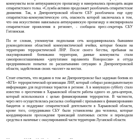
коммунисты вели антиукраинскую пропаганду и намеревались проводить акции
сепаратистского толка. «Служба активно продолжает разоблачать сепаратистские
движения. Так, в Днепропетровской области СБУ разоблачила еще одну
сепаратистско-коммунистическую сеть, опасность которой заключалась в том,
что она искусственно навязывала антиукраинскую пропаганду и инспирировала
сепаратистские проявления в регионе», - сообщила пресс-секретарь СБУ
Гитлянская.
По ее словам, упомянутая подпольная сеть координировалась бывшими
руководителями областной коммунистической ячейки, которые бежали на
территорию террористической ЛНР. После своего бегства, пребывая на
оккупированной боевиками территории, данные коммунисты стали
самопровозглашенными «депутатами парламента Новороссии» и оттуда
предпринимали попытки по расшатыванию ситуацию в Днепропетровской
области, задействовав своих «коллег» на местах.
Стоит отметить, что недавно в том же Днепропетровске был задержан боевик из
«КГБ» террористической организации ЛНР, который собирал разведывательную
информацию для подготовки терактов в регионе. А в минувшую субботу стало
известно о пресечении в Харьковской области работы одного из дата-центров,
который использовался с целью финансирования террористов. В частности,
через него осуществлялась рассылка сообщений с призывами к финансированию
бандитов и поддержке сепаратистской деятельности в Харьковской области,
кроме того, сотрудниками СБУ были установлены два человека, которые
координировали прохождение трансакций платежных систем и переводили
средства в наличные с оккупированной части территории Луганской области.