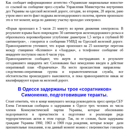
Как сообщает информационное агентство «Украинские национальные новости»
со ссылкой на сообщение пресс-службы Управления Министерства внутренних
дел Украины на одесской железной дороге, сегодня, во вторник, 28 апреля, рано
утром имел место факт подрыва железнодорожного полотна, причем произошло
это в тот момент, когда по данному участку проходил электровоз.
«Взрыв произошел в 5 часов 21 минуту во время движения электровоза. В
результате взрыва было повреждено 50 сантиметров железнодорожного рельса и
образовалось воронкообразное углубление диаметром 1,5 метра и глубиной 80
сантиметров», - говорится в сообщении УМВД на Одесской железной дороге.
Правоохранители уточняют, что взрыв произошел на 25 километре перегона
между станциями «Ксениево» и «Акарджа», а телефонное сообщение об
инциденте поступило около 6 часов утра.
Правоохранители сообщают, что жертв и пострадавших в результате
сегодняшнего инцидента нет. Силовиками был немедленно введен в действие
оперативный план «Взрывчатка». На место происшествия направлены ​​
следственно-оперативная группа и взрывотехническая служба, все
обстоятельства происшедшего выясняются, и пока правоохранители никак не
квалифицируют взрыв на железной дороге.
В Одессе задержаны трое «соратников»
Симоненко, подготовившие теракты.
Стоит отметить, что в конце минувшего месяца руководитель пресс-центра СБУ
Елена Гитлянская сообщила о задержании в Одессе трех человек из числа
членов Коммунистической партии Украины, которые обоснованно
подозреваются в причастности к подготовке и реализации ряда
террористических актов в этом городе. Так, по ее словам, были задержаны
граждане Украины 1960, 1963 и 1969 года рождения, которые вскоре дали
признательные показания, и на данный момент можно с уверенностью говорить