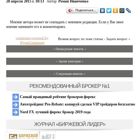
28 апреля 2015 г. 10:13
Автор:
Роман Иванченко
Поделиться…
Мнение автора может не совпадать с мнением редакции. Если у Вас иное
мнение напишите его в комментариях.
comments powered by
Возник вопрос по теме статьи - Задать вопрос »
HyperComments
« Предыдущая новость «
» Архив категории «
» Следующая новость »
РЕКОМЕНДОВАННЫЙ БРОКЕР №1
Самый правдивый рейтинг брокеров форекс
Автотрейдинг Pro-Rebate: копируй сделки VIP трейдеров бесплатно
Nord FX лучший форекс брокер 2019 года
ЖУРНАЛ «БИРЖЕВОЙ ЛИДЕР»