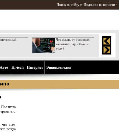
Поиск по сайту »
Подписка на новости »
инственный
Что ждать от основных
валютных пар в Новом
году?
Aвто
Hi-tech
Интернет
Энциклопедия
ина
ч
а Полякова
ерена, что
 что всех
что всегда