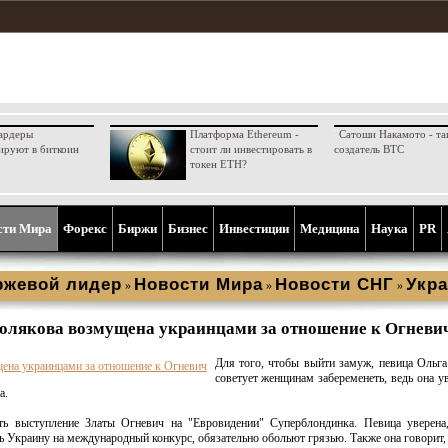
ардеры
Платформа Ethereum -
Сатоши Накамото - та
ируют в биткоин
стоит ли инвестировать в
создатель BTC
токен ETH?
сти Мира
Форекс
Биржи
Бизнес
Инвестиции
Медицина
Наука
PR
ржевой лидер
Новости Мира
Новости СНГ
Укра
»
»
»
олякова возмущена украинцами за отношение к Огневи
Для того, чтобы выйти замуж, певица Ольг
советует женщинам забеременеть, ведь она ув
а.
ть выступление Златы Огневич на "Евровидении" Суперблондинка. Певица уверена,
ть Украину на международный конкурс, обязательно обольют грязью. Также она говорит, 