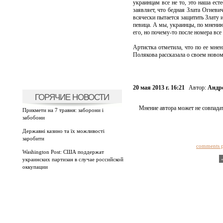
украинцам все не то, это наша ест
заявляет, что бедная Злата Огневи
всячески пытается защитить Злату и
певица. А мы, украинцы, по мнению
его, но почему-то после номера вс
Артистка отметила, что по ее мнен
Полякова рассказала о своем новом
20 мая 2013 г. 16:21
Автор:
Андр
ГОРЯЧИЕ НОВОСТИ
Мнение автора может не совпадат
Прикмети на 7 травня: заборони і
забобони
Державні казино та їх можливості
заробити
comments 
Washington Post: США поддержат
украинских партизан в случае российской
оккупации