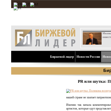
Милли
инвест
Биржевой лидер
Новости России
Ново
Би
PR или шутка: П
нашей стране не хватает патриотизм
Именно так начала комментирова
артистов, которые едут представля