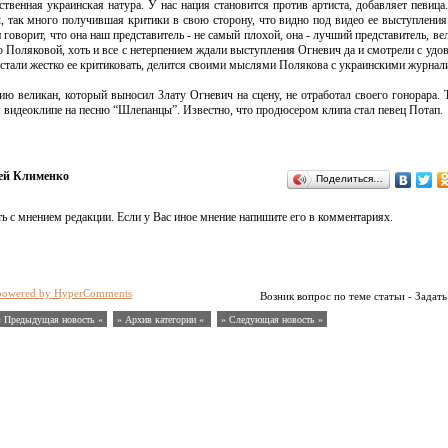
ественная украинская натура. У нас нация становится против артиста, добавляет певица
ч, так много получившая критики в свою сторону, что видно под видео ее выступления
 говорит, что она наш представитель - не самый плохой, она - лучший представитель, ве
 Поляковой, хоть и все с нетерпением ждали выступления Огневич да и смотрели с удо
е стали жестко ее критиковать, делится своими мыслями Полякова с украинскими журнал
ию великан, который выносил Злату Огневич на сцену, не отработал своего гонорара.
 видеоклипе на песню “Шлепанцы”. Известно, что продюсером клипа стал певец Потап.
ей Клименко
Поделиться…
ь с мнением редакции. Если у Вас иное мнение напишите его в комментариях.
powered by HyperComments
Возник вопрос по теме статьи - Задать
« Предыдущая новость «
» Архив категории «
» Следующая новость »