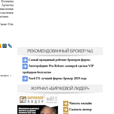
. Полякова
. Артистка
ликолепная
вольствием
истами.
 Также Оля
РЕКОМЕНДОВАННЫЙ БРОКЕР №1
Самый правдивый рейтинг брокеров форекс
Автотрейдинг Pro-Rebate: копируй сделки VIP
трейдеров бесплатно
 вопрос »
Nord FX лучший форекс брокер 2019 года
ЖУРНАЛ «БИРЖЕВОЙ ЛИДЕР»
Читать онлайн
Скачать номер