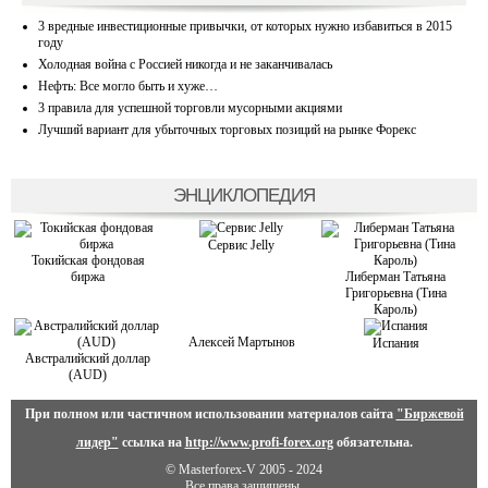
3 вредные инвестиционные привычки, от которых нужно избавиться в 2015
году
Холодная война с Россией никогда и не заканчивалась
Нефть: Все могло быть и хуже…
3 правила для успешной торговли мусорными акциями
Лучший вариант для убыточных торговых позиций на рынке Форекс
ЭНЦИКЛОПЕДИЯ
Сервис Jelly
Токийская фондовая
биржа
Либерман Татьяна
Григорьевна (Тина
Кароль)
Алексей Мартынов
Испания
Австралийский доллар
(AUD)
При полном или частичном использовании материалов сайта
"Биржевой
лидер"
ссылка на
http://www.profi-forex.org
обязательна.
© Masterforex-V 2005 - 2024
Все права защищены.