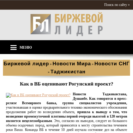
Поиск по сайту »
МЕНЮ
Биржевой лидер
Новости Мира
Новости СНГ
»
»
Таджикистан
»
Как в ВБ оценивают Рогунский проект?
Новости Таджикистана,
Душанбе.
Как говорится в пресс-
релизе Всемирного банка, группа специалистов учреждения,
участвовавшая в оценке предварительного технико-экономического обоснования
продолжения работ по возведению объекта,
пришла к выводу о том, что
возведение промежуточной плотины первой очереди высотой в 120 метров
является нецелесообразным
. Это, согласно их выводов, следует из большого
объема осадочных пород, который приносится к месту строительства течением
реки Вахш. Команда ВБ в течение 10 дней изучала состояние дел на объекте