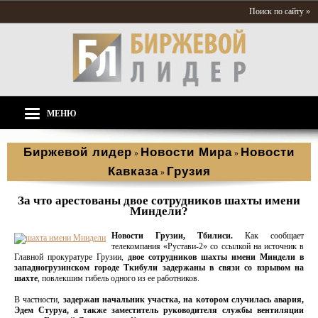
Поиск по сайту »
МЕНЮ
Биржевой лидер
Новости Мира
Новости
»
»
Кавказа
Грузия
»
За что арестованы двое сотрудников шахты имени
Миндели?
Новости Грузии, Тбилиси.
Как сообщает
телекомпания «Рустави-2» со ссылкой на источник в
Главной прокуратуре Грузии,
двое сотрудников шахты имени Миндели в
западногрузинском городе Ткибули задержаны в связи со взрывом на
шахте
, повлекшим гибель одного из ее работников.
В частности,
задержан начальник участка, на котором случилась авария,
Эдем Стуруа, а также заместитель руководителя службы вентиляции