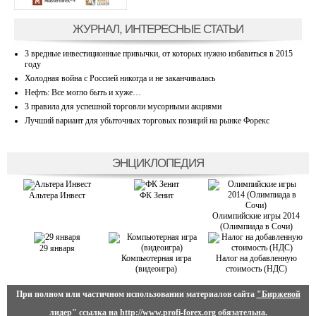
ЖУРНАЛ, ИНТЕРЕСНЫЕ СТАТЬИ
3 вредные инвестиционные привычки, от которых нужно избавиться в 2015
году
Холодная война с Россией никогда и не заканчивалась
Нефть: Все могло быть и хуже…
3 правила для успешной торговли мусорными акциями
Лучший вариант для убыточных торговых позиций на рынке Форекс
ЭНЦИКЛОПЕДИЯ
Альтера Инвест
ФК Зенит
Олимпийские игры 2014
(Олимпиада в Сочи)
29 января
Компьютерная игра
Налог на добавленную
(видеоигра)
стоимость (НДС)
При полном или частичном использовании материалов сайта
"Биржевой
лидер"
ссылка на
http://www.profi-forex.org
обязательна.