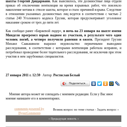
шахты Георгий Давдариани.
Как выяснилось, эти должностные лица отдали
приказ об отключении вентиляции на время взрывных работ, что повлекло
накопление метана в стволе шахты, которое и стало причиной взрыва. Следствие
в отношении указанных должностных лиц ведется в соответствии с частью 2
статьи 240 Уголовного кодекса Грузии, которая предусматривает уголовное
наказание сроком от трех до пяти лет.
Как сообщал ранее «Биржевой лидер»,
в ночь на 23 января на шахте имени
Миндели прогремел взрыв надном из участков, в результате чего один
человек погиб, а четверо получили ранения и ожоги.
Президент Грузии
Михаил Саакашвили выразил недовольство первичными выводами
расследования, в соответствии с которыми вентиляция работала исправно, и
потребовал проведение более тщательного расследования, не исключив при этом
участия в нем зарубежных специалистов.
27 января 2011 г. 12:59
Автор:
Ростислав Белый
Поделиться…
Мнение автора может не совпадать с мнением редакции. Если у Вас иное
мнение напишите его в комментариях.
comments powered by
Возник вопрос по теме статьи - Задать вопрос »
HyperComments
« Предыдущая новость «