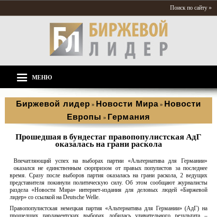
Поиск по сайту »
МЕНЮ
Биржевой лидер
Новости Мира
Новости
»
»
Европы
Германия
»
Прошедшая в бундестаг правопопулистская АдГ
оказалась на грани раскола
Впечатляющий успех на выборах партии «Альтернатива для Германии»
оказался не единственным сюрпризом от правых популистов за последнее
время. Сразу после выборов партия оказалась на грани раскола, 2 ведущих
представителя покинули политическую силу. Об этом сообщают журналисты
раздела «Новости Мира» интернет-издания для деловых людей «Биржевой
лидер» со ссылкой на Deutsche Welle.
Правопопулистская немецкая партия «Альтернатива для Германии» (АдГ) на
прошедших парламентских выборах добилась удивительного результата –