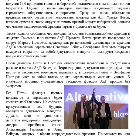
получив 12,6 процентов голосов избирателей, политическая сила вошла в состав
бундестага. Однако и после выборов политики продолжают радовать
германскую общественность сюрпризами. Сразу же после объявления
предварительных результатов голосования председатель АдГ Фрауке Петри,
которая сумела в своем округе получить прямой мандат избирателей, заявила
что членом парламентской фракции партии в бундестаге не будет.
Также политик сообщила, что выходит из состава возглавляемой ею фракции в
ландтаге Саксонии и из партии АдГ. Примеру Петри сразу же последовал ее
супруг Маркус Претцель, председатель региональной организации и фракции
АдГ в земельном парламенте Северного Рейна – Вестфалии. При этом супруги
намерены сохранить за собой депутатские мандаты и планируют создавать
новую политическую силу.
После демарша Петри и Претцеля обозреватели заговорили о предстоящем
расколе в партии АдГ. Вслед за Петри еще двое депутатов покинули фракцию
партии в саксонском земельном парламенте, в Северном Рейне – Вестфалии
Претцель увел за собой только одного парламентария местного уровня. В
минувший вторник учредительное заседание фракции АдГ прошло без
эксцессов.
Без Петри фракция правых
популистов в парламенте будет
состоять из 93 человек. На собрании
присутствовали все будущие
обладатели депутатских мандатов.
Дружно, хотя не единогласно
депутаты поддержали кандидатуры
лидеров партийного списка
Алексанедра Гауланда и Алис
Вайдель, которых выбрали сопредседателями фракции. Примечательно, что