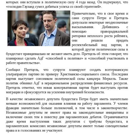
которых они вступали в политическую силу 4 года назад. Он подчеркнул, что
«господин Гауланд сумел добиться успеха со своей стратегией».
Примечательно, что в свое время и
сами супруги Петри и Претцель
допускали некоторые неоднозначные
высказывания. Добившись с
помощью праворадикальной
риторики неплохого роста рейтинга,
они решили придать
респектабельный вид партии, в
которой другие политические силы в
бундестаге принципиально не желают иметь дело. Претцель об этом говорит, что
планировал сделать АдГ «способной к политике» и «способной участвовать в
работе правительства».
Сообщил Претцель, что супруги планируют создать всегерманскую
ультраправую партию по примеру Христианско-социального союза. Последняя
партия выступает союзником политической силы канцлера Меркель. Также
политик обвинил АдГ в нерациональном распределении финансовых ресурсов.
Претцель отметил, что новая консервативная партия будет выступать против
миграции и сфокусируется на усилении внутренней безопасности.
В качестве независимого депутата бундестага Петри будет иметь значительно
меньше возможностей для оказания влияния на работу парламента. У членов
фракции значительно больше полномочий, в том числе в законотворчестве.
Независимые депутаты не имеют права на законодательные инициативы и
включение своих тем в повестку дня парламентских дебатов. Ограничивается
даже время выступления таких депутатов с трибуны бундестага, в
парламентских комиссиях независимые депутаты имеют только совещательные
права и в голосованиях не участвуют.