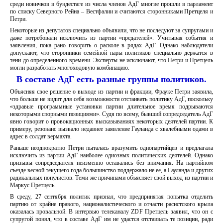
среди новичков в бундестаге из числа членов АдГ многие прошли в парламент
по списку Северного Рейна – Вестфалии и считаются сторонниками Претцеля и
Петри.
Некоторые из депутатов специально объявили, что не последуют за супругами и
даже потребовали исключить из партии «предателей». Учитывая события и
заявления, пока рано говорить о расколе в рядах АдГ. Однако наблюдатели
допускают, что сторонники семейной пары политиков специально держатся в
тени до определенного времени. Эксперты не исключают, что Петри и Претцель
могли разработать многоходовую комбинацию.
В составе АдГ есть разные группы политиков.
Объясняя свое решение о выходе из партии и фракции, Фрауке Петри заявила,
что больше не видит для себя возможности отстаивать политику АдГ, поскольку
«здравые программные установки партии длительное время подрываются
некоторыми спорными позициями». Судя по всему, бывший сопредседатель АдГ
явно говорит о провокационных высказываниях некоторых деятелей партии. К
примеру, резонанс вызвало недавнее заявление Гауланда с хвалебными одами в
адрес в солдат вермахта.
Раньше неоднократно Петри пыталась вразумить однопартийцев и предлагала
исключить из партии АдГ наиболее одиозных политических деятелей. Однако
призывы сопредседателя неизменно оставались без внимания. На партийном
съезде весной текущего года большинство поддержало не ее, а Гауланда и других
радикальных популистов. Теми же причинами объясняет свой выход из партии и
Маркус Претцель.
В среду, 27 сентября политик признал, что предпринятая попытка отделить
партию от крайне правого, националистического и отчасти расистского крыла
оказалась провальной. В интервью телеканалу ZDF Претцель заявил, что он с
супругой понял, что в составе АдГ им не удастся отстаивать те позиции, ради