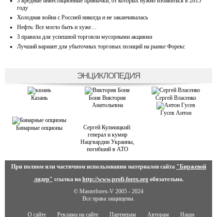
3 вредные инвестиционные привычки, от которых нужно избавиться в 2015
году
Холодная война с Россией никогда и не заканчивалась
Нефть: Все могло быть и хуже…
3 правила для успешной торговли мусорными акциями
Лучший вариант для убыточных торговых позиций на рынке Форекс
ЭНЦИКЛОПЕДИЯ
Казань
Боня Виктория
Сергей Власенко
Анатольевна
Гусев Антон
Сергей Кульчицкий:
Бинарные опционы
генерал и кумир
Нацгвардии Украины,
погибший в АТО
При полном или частичном использовании материалов сайта
"Биржевой
лидер"
ссылка на
http://www.profi-forex.org
обязательна.
© Masterforex-V 2005 - 2024
Все права защищены.
О сайте
Реклама на сайте
Партнерам
Авторам
Наши