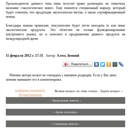
Производители данного типа вина получат право размещать на этикетках
название «экологическое вино». Еще появится специальный маркер, который
будет означать, что продукция экологически чистая, а также сертификационный
номер.
Благодаря новым правилам, покупателям будет легче находить те или иные
экологические продукты. Это облегчит не только функционирование
внутреннего рынка, но и поможет в продвижении данного продукта на
международной арене.
11 февраля 2012 г. 17:31
Автор:
Алесь Зимний
Поделиться…
Мнение автора может не совпадать с мнением редакции. Если у Вас иное
мнение напишите его в комментариях.
comments powered by
Возник вопрос по теме статьи - Задать вопрос »
HyperComments
« Предыдущая новость «
» Архив категории «
» Следующая новость »