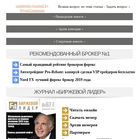
comments powered by
Возник вопрос по теме статьи - Задать вопрос »
HyperComments
« Предыдущая новость «
» Архив категории «
» Следующая новость »
РЕКОМЕНДОВАННЫЙ БРОКЕР №1
Самый правдивый рейтинг брокеров форекс
Автотрейдинг Pro-Rebate: копируй сделки VIP трейдеров бесплатно
Nord FX лучший форекс брокер 2019 года
ЖУРНАЛ «БИРЖЕВОЙ ЛИДЕР»
Читать онлайн
Скачать номер
Архив номеров
Партнерам