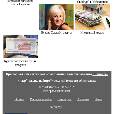
Президент Армении -
"Свобода" в Узбекистане)
Серж Саргсян
Бузова Ольга Игоревна
Ипотечный кредит
Курс белорусского рубля:
графики
При полном или частичном использовании материалов сайта
"Биржевой
лидер"
ссылка на
http://www.profi-forex.org
обязательна.
© Masterforex-V 2005 - 2026
Все права защищены.
О сайте
Реклама на сайте
Партнерам
Авторам
Наши
контакты