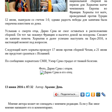
национальной сборной на
первом для Хорватии матче
чемпионата Европы во
Франции. Хорваты тот матч,
проведенный против Турции
12 июня, выиграли со счетом 1:0, однако радость победы для капитана была
омрачена известием из дома.
Услышав о смерти отца, Дарио Срна не смог оставаться в расположении
сборной. Он тот час покинул Францию и вылетел домой на похороны. Сможет
ли капитан помочь Хорватии и далее успешно выступать на Евро-2016, в
настоящий момент под вопросом.
Следующий матч хорваты проведут 17 июня против сборной Чехии, а 21 июня
им предстоит сразиться с Испанией.
По сообщению хорватских СМИ, Узеир Срна страдал от тяжкой болезни.
Фото, Дарио Срна с отцом.
13 июня 2016 г. 07:32
Автор:
Арамис День
Поделиться…
Мнение автора может не совпадать с мнением редакции. Если у Вас иное
мнение напишите его в комментариях.