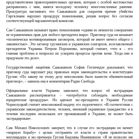
представителями правоохранительных органов, которые с особой жестокостью
расправились с ним, нанеся молодому человеку многочисленные ранения.
Прокуратура настаивает, что Саакашвили для сокрытия причин убийства
Гиргвлиани нарушил процедуру помилования, решив вопрос без согласия
соответствующей парламентской комиссии.
Сам Саакашвили называет право помилования «одним из немногих совершенно
не ограниченных прав для любого президента мира». Приговор суда он называет
«политически мотивированным заговором, который не имеет ничего общего с
законностью». Это заговор грузинских и украинских олигархов, возглавляемый
президентом Украины Петром Порошенко, который считает, «что я – его
главная проблема и попросил их ускорить процессы против меня. Тогда они и
придумали это дело».
Государственный защитник Саакашвили София Гогличидзе доказывает, что
приговор суда нарушает ряд правовых норм законодательства и конституцию
Грузии: «По закону по этому делу невозможно было вынести обвинительный
приговор», – заявила она в комментарии Радио Свобода.
Официальные власти Украины заявляют, что вопрос об экстрадиции
Саакашвили рассматривается – «потребуется соблюдать необходимые
юридические процедуры». Но адвокат экс-президента в Украине Руслан
Чорнолуцкий считает невозможной выдачу его подопечного: «В соответствии с
украинским законодательством, человек, имевший украинское гражданство и в
течение последних нескольких лет проживавший в Украине, не может быть
экстрадирован».
Сам Михаил Николозович заверяет, что в случае его экстрадиции он начнет
«мирную борьбу» с целью отстранить от власти в стране правительство
миллиардера и экс-премьера Грузии Бидзины Иванишвили: «Я не позволю им