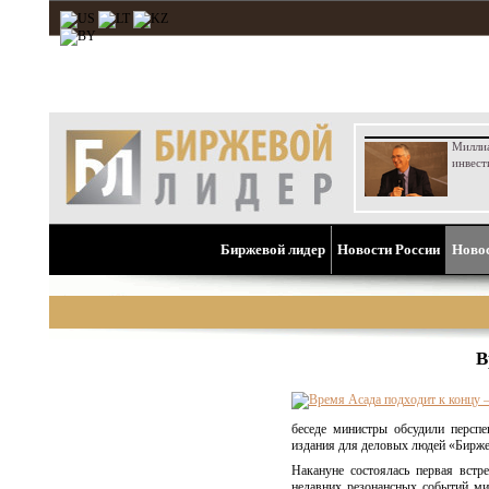
Милли
инвест
Биржевой лидер
Новости России
Ново
В
беседе министры обсудили персп
издания для деловых людей «Бирже
Накануне состоялась первая вст
недавних резонансных событий ми