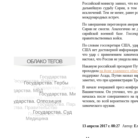
Российский министр заявил, что вс
дальнейшую судьбу Сирии, в том 
исключений. Тем не менее, ранее р
международных встреч.
По завершении переговоров америк
Сирии не смогли. Аналогично не 
сирийской военной базе. Госсе
правительственных войск.
По словам госсекретаря США, удар
США нет достоверной информации о
что удар с применением химическ
настоял, что Россия не увидела ни
ОБЛАКО ТЕГОВ
Накануне российский президент Пу
проходила
на фоне взаимного обме
поддержке Асада, Путин назвал на
заметил, что при администрации Т
В начале вчерашней пресс-конфер
Вашингтоном. Он уточнил, что до
началась после совершенного на 
человек, по всей вероятности при
химического оружия.
13 апреля 2017 г. 08:27
Автор:
Ел