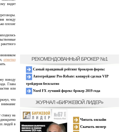
ому видят
ереговоры.
ения между
ько плохие
находилась
льственные
ракетного
иновником
РЕКОМЕНДОВАННЫЙ БРОКЕР №1
и,
отметил
ать.
Самый правдивый рейтинг брокеров форекс
Автотрейдинг Pro-Rebate: копируй сделки VIP
ому поводу
трейдеров бесплатно
ада. Глава
частии или
Nord FX лучший форекс брокер 2019 года
ркнул, что
ЖУРНАЛ «БИРЖЕВОЙ ЛИДЕР»
т внимание
 ставку на
Читать онлайн
однократно
ых людей в
Скачать номер