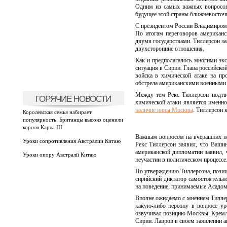
Одним из самых важных вопросов
будущее этой страны ближневосточ
С президентом России Владимиром
По итогам переговоров американс
двумя государствами. Тиллерсон за
двухсторонние отношения.
Как и предполагалось многими эк
ситуация в Сирии. Глава российско
войска в химической атаке на п
обстрела американскими военными
Между тем Рекс Тиллерсон подтв
ГОРЯЧИЕ НОВОСТИ
химической атаки является именн
наличие вины Москвы
. Тиллерсон 
Королевская семья набирает
популярность. Британцы высоко оценили
короля Карла III
Важным вопросом на вчерашних пе
Уроки сопротивления Австралии Китаю
Рекс Тиллерсон заявил, что Ваши
американской дипломатии заявил, 
Уроки опору Австралії Китаю
неучастии в политическом процессе
По утверждению Тиллерсона, позиц
сирийский диктатор самостоятельн
на поведение, принимаемые Асадом 
Вполне ожидаемо с мнением Тиллерс
какую-либо персону в вопросе ур
озвучивал позицию Москвы. Кремль 
Сирии. Лавров в своем заявлении 