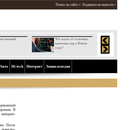
Поиск по сайту »
Подписка на новости »
инственный
Что ждать от основных
валютных пар в Новом
году?
Aвто
Hi-tech
Интернет
Энциклопедия
ериканской
авровым. В
интернет-
ва. После
 повестке.