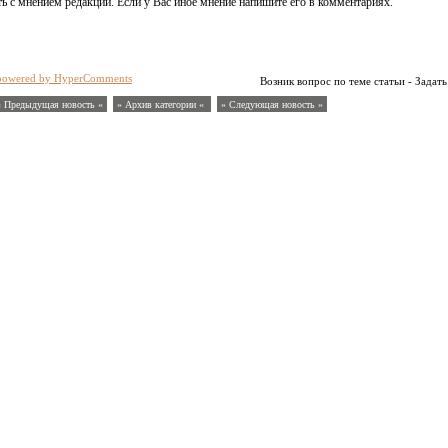
ь с мнением редакции. Если у Вас иное мнение напишите его в комментариях.
powered by HyperComments
Возник вопрос по теме статьи - Задать
« Предыдущая новость «
» Архив категории «
» Следующая новость »