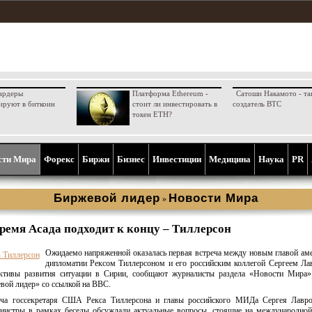
ардеры
Платформа Ethereum -
Сатоши Накамото - та
ируют в биткоин
стоит ли инвестировать в
создатель BTC
токен ETH?
сти Мира
Форекс
Биржи
Бизнес
Инвестиции
Медицина
Наука
PR
Биржевой лидер
Новости Мира
»
ремя Асада подходит к концу – Тиллерсон
Ожидаемо напряженной оказалась первая встреча между новым главой ам
дипломатии Рексом Тиллерсоном и его российским коллегой Сергеем Л
ективы развития ситуации в Сирии, сообщают журналисты раздела «Новости Мира» 
вой лидер» со ссылкой на ВВС.
реча госсекретаря США Рекса Тиллерсона и главы российского МИДа Сергея Лавро
нистры в рамках беседы обсуждали актуальные вопросы, стоящие на международной