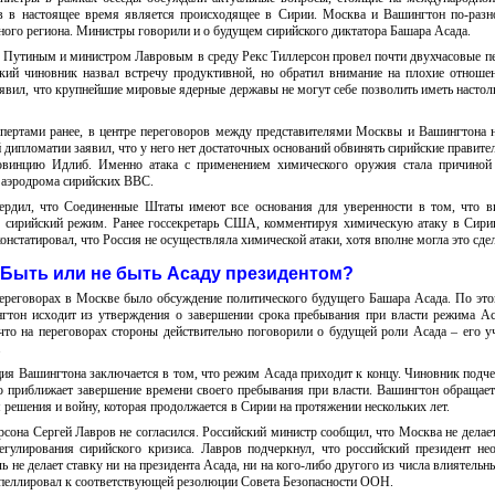
 в настоящее время является происходящее в Сирии. Москва и Вашингтон по-разн
ного региона. Министры говорили и о будущем сирийского диктатора Башара Асада.
 Путиным и министром Лавровым в среду Рекс Тиллерсон провел почти двухчасовые п
кий чиновник назвал встречу продуктивной, но обратил внимание на плохие отнош
явил, что крупнейшие мировые ядерные державы не могут себе позволить иметь настол
спертами ранее, в центре переговоров между представителями Москвы и Вашингтона 
й дипломатии заявил, что у него нет достаточных оснований обвинять сирийские правите
ровинцию Идлиб. Именно атака с применением химического оружия стала причиной 
 аэродрома сирийских ВВС.
ердил, что Соединенные Штаты имеют все основания для уверенности в том, что в
о сирийский режим. Ранее госсекретарь США, комментируя химическую атаку в Сири
констатировал, что Россия не осуществляла химической атаки, хотя вполне могла это сдел
Быть или не быть Асаду президентом?
реговорах в Москве было обсуждение политического будущего Башара Асада. По эт
нгтон исходит из утверждения о завершении срока пребывания при власти режима Ас
что на переговорах стороны действительно поговорили о будущей роли Асада – его у
.
ия Вашингтона заключается в том, что режим Асада приходит к концу. Чиновник подче
о приближает завершение времени своего пребывания при власти. Вашингтон обращае
решения и войну, которая продолжается в Сирии на протяжении нескольких лет.
она Сергей Лавров не согласился. Российский министр сообщил, что Москва не делает
егулирования сирийского кризиса. Лавров подчеркнул, что российский президент не
не делает ставку ни на президента Асада, ни на кого-либо другого из числа влиятельн
апеллировал к соответствующей резолюции Совета Безопасности ООН.