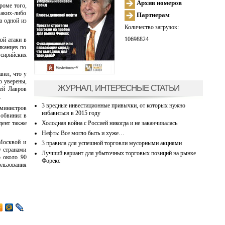
Архив номеров
роме того,
каких-либо
Партнерам
а одной из
Количество загрузок:
10698824
ой атаки в
иканцев по
сирийских
вил, что у
о уверены,
ЖУРНАЛ, ИНТЕРЕСНЫЕ СТАТЬИ
гей Лавров
.
3 вредные инвестиционные привычки, от которых нужно
 министров
избавиться в 2015 году
обвинил в
Холодная война с Россией никогда и не заканчивалась
дент также
Нефть: Все могло быть и хуже…
 Москвой и
3 правила для успешной торговли мусорными акциями
у странами
Лучший вариант для убыточных торговых позиций на рынке
о около 90
Форекс
ользования