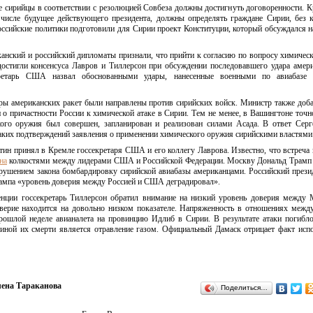
е сирийцы в соответствии с резолюцией Совбеза должны достигнуть договоренности. К
числе будущее действующего президента, должны определять граждане Сирии, без 
оссийские политики подготовили для Сирии проект Конституции, который обсуждался н
анский и российский дипломаты признали, что прийти к согласию по вопросу химическ
достигли консенсуса Лавров и Тиллерсон при обсуждении последовавшего удара амер
кретарь США назвал обоснованными удары, нанесенные военными по авиабазе 
ы американских ракет были направлены против сирийских войск. Министр также доба
 причастности России к химической атаке в Сирии. Тем не менее, в Вашингтоне точн
ого оружия был совершен, запланирован и реализован силами Асада. В ответ Сер
каких подтверждений заявления о применении химического оружия сирийскими властями
тин принял в Кремле госсекретаря США и его коллегу Лаврова. Известно, что встреча
на
колкостями между лидерами США и Российской Федерации. Москву Дональд Трамп 
рушением закона бомбардировку сирийской авиабазы американцами. Российский прези
рампа «уровень доверия между Россией и США деградировал».
енции госсекретарь Тиллерсон обратил внимание на низкий уровень доверия между
верие находится на довольно низком показателе. Напряженность в отношениях межд
прошлой неделе авианалета на провинцию Идлиб в Сирии. В результате атаки погибл
чиной их смерти является отравление газом. Официальный Дамаск отрицает факт исп
ена Тараканова
Поделиться…