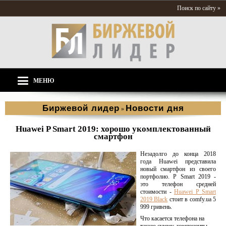
Поиск по сайту »
МЕНЮ
Биржевой лидер
Новости дня
»
Huawei P Smart 2019: хорошо укомплектованный
смартфон
Незадолго до конца 2018
года Huawei представила
новый смартфон из своего
портфолио. P Smart 2019 -
это телефон средней
стоимости -
Huawei P Smart
2019 Black
стоит в comfy.ua 5
999 гривень.
Что касается телефона на