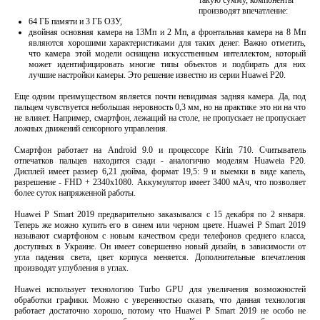
такую ​​сумму, компоненты
производят впечатление:
64 ГБ памяти и 3 ГБ ОЗУ,
двойная основная камера на 13Мп и 2 Мп, а фронтальная камера на 8 Мп
являются хорошими характеристиками для таких денег. Важно отметить,
что камера этой модели оснащена искусственным интеллектом, который
может идентифицировать многие типы объектов и подбирать для них
лучшие настройки камеры. Это решение известно из серии Huawei P20.
Еще одним преимуществом является почти невидимая задняя камера. Да, под
пальцем чувствуется небольшая неровность 0,3 мм, но на практике это ни на что
не влияет. Например, смартфон, лежащий на столе, не пропускает не пропускает
ложных движений сенсорного управления.
Смартфон работает на Android 9.0 и процессоре Kirin 710. Считыватель
отпечатков пальцев находится сзади - аналогично моделям Huaweia P20.
Дисплей имеет размер 6,21 дюйма, формат 19,5: 9 и выемки в виде капель,
разрешение - FHD + 2340x1080. Аккумулятор имеет 3400 мАч, что позволяет
более суток напряженной работы.
Huawei P Smart 2019 предварительно заказывался с 15 декабря по 2 января.
Теперь же можно купить его в синем или черном цвете. Huawei P Smart 2019
называют смартфоном с новым качеством среди телефонов среднего класса,
доступных в Украине. Он имеет совершенно новый дизайн, в зависимости от
угла падения света, цвет корпуса меняется. Дополнительные впечатления
производят углубления в углах.
Huawei использует технологию Turbo GPU для увеличения возможностей
обработки графики. Можно с уверенностью сказать, что данная технология
работает достаточно хорошо, потому что Huawei P Smart 2019 не особо не