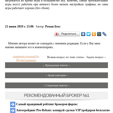
нагревается во время игры в большинстве игр. Конечно, самые требовательные
игры могут работать при немного более низких настройках графики, но сами
игры работают хорошо (без сбоев).
21 июня 2019 г. 13:06
Автор:
Роман Бехс
Поделиться…
Мнение автора может не совпадать с мнением редакции. Если у Вас иное
мнение напишите его в комментариях.
comments powered by
Возник вопрос по теме статьи - Задать вопрос »
HyperComments
« Предыдущая новость «
» Архив категории «
» Следующая новость »
РЕКОМЕНДОВАННЫЙ БРОКЕР №1
Самый правдивый рейтинг брокеров форекс
Автотрейдинг Pro-Rebate: копируй сделки VIP трейдеров бесплатно