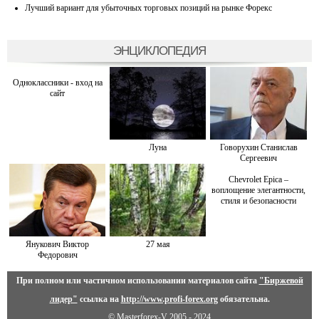
Лучший вариант для убыточных торговых позиций на рынке Форекс
ЭНЦИКЛОПЕДИЯ
Одноклассники - вход на
сайт
Луна
Говорухин Станислав
Сергеевич
Chevrolet Epica –
воплощение элегантности,
стиля и безопасности
Янукович Виктор
27 мая
Федорович
При полном или частичном использовании материалов сайта
"Биржевой
лидер"
ссылка на
http://www.profi-forex.org
обязательна.
© Masterforex-V 2005 - 2024