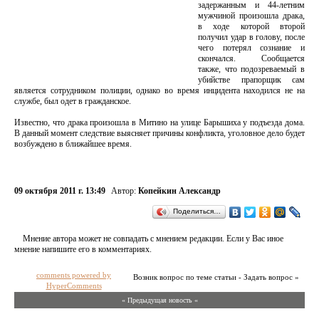
задержанным и 44-летним
мужчиной произошла драка,
в ходе которой второй
получил удар в голову, после
чего потерял сознание и
скончался. Сообщается
также, что подозреваемый в
убийстве прапорщик сам
является сотрудником полиции, однако во время инцидента находился не на
службе, был одет в гражданское.
Известно, что драка произошла в Митино на улице Барышиха у подъезда дома.
В данный момент следствие выясняет причины конфликта, уголовное дело будет
возбуждено в ближайшее время.
09 октября 2011 г. 13:49
Автор:
Копейкин Александр
Поделиться…
Мнение автора может не совпадать с мнением редакции. Если у Вас иное
мнение напишите его в комментариях.
comments powered by
Возник вопрос по теме статьи - Задать вопрос »
HyperComments
« Предыдущая новость «