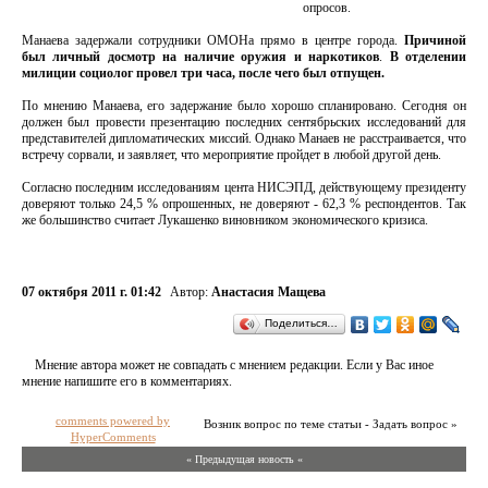
опросов.
Манаева задержали сотрудники ОМОНа прямо в центре города.
Причиной
был личный досмотр на наличие оружия и наркотиков
.
В отделении
милиции социолог провел три часа, после чего был отпущен.
По мнению Манаева, его задержание было хорошо спланировано. Сегодня он
должен был провести презентацию последних сентябрьских исследований для
представителей дипломатических миссий. Однако Манаев не расстраивается, что
встречу сорвали, и заявляет, что мероприятие пройдет в любой другой день.
Согласно последним исследованиям цента НИСЭПД, действующему президенту
доверяют только 24,5 % опрошенных, не доверяют - 62,3 % респондентов. Так
же большинство считает Лукашенко виновником экономического кризиса.
07 октября 2011 г. 01:42
Автор:
Анастасия Мащева
Поделиться…
Мнение автора может не совпадать с мнением редакции. Если у Вас иное
мнение напишите его в комментариях.
comments powered by
Возник вопрос по теме статьи - Задать вопрос »
HyperComments
« Предыдущая новость «