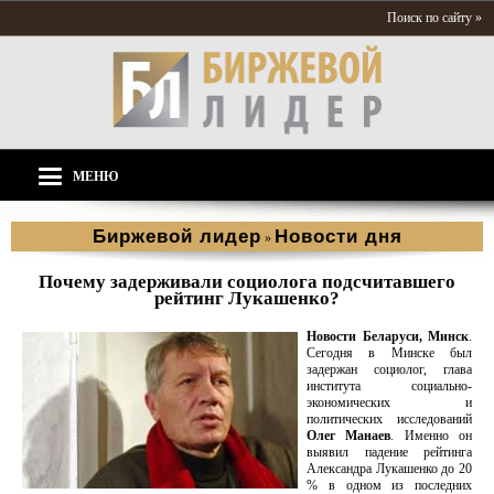
Поиск по сайту »
МЕНЮ
Биржевой лидер
Новости дня
»
Почему задерживали социолога подсчитавшего
рейтинг Лукашенко?
Новости Беларуси, Минск
.
Сегодня в Минске был
задержан социолог, глава
института социально-
экономических и
политических исследований
Олег Манаев
. Именно он
выявил падение рейтинга
Александра Лукашенко до 20
% в одном из последних