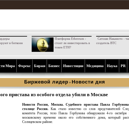
ардеры
Платформа Ethereum -
Сатоши Накамото - та
ируют в биткоин
стоит ли инвестировать в
создатель BTC
токен ETH?
сти Мира
Форекс
Биржи
Бизнес
Инвестиции
Медицина
Наука
PR
Биржевой лидер
Новости дня
»
ого пристава из особого отдела убили в Москве
Новости России, Москва.
Судебного пристава Павла Горбунов
столице России.
Как стало известно со слов представителей След
комитета России, тело Павла Горбунова обнаружили 4-го октября 
московскому времени около его собственного дома, который рас
Солнцевском районе.