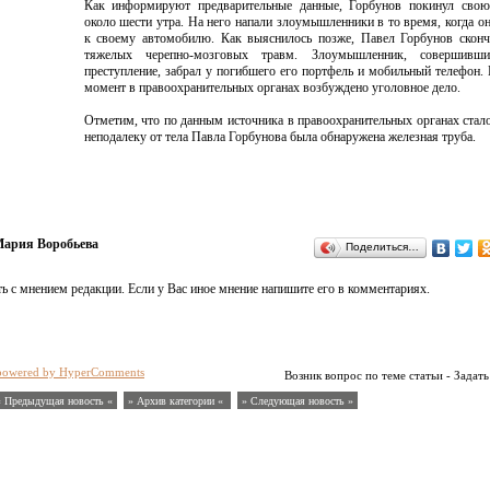
Как информируют предварительные данные, Горбунов покинул свою
около шести утра. На него напали злоумышленники в то время, когда о
к своему автомобилю. Как выяснилось позже, Павел Горбунов сконч
тяжелых черепно-мозговых травм. Злоумышленник, совершивш
преступление, забрал у погибшего его портфель и мобильный телефон.
момент в правоохранительных органах возбуждено уголовное дело.
Отметим, что по данным источника в правоохранительных органах стало
неподалеку от тела Павла Горбунова была обнаружена железная труба.
ария Воробьева
Поделиться…
ь с мнением редакции. Если у Вас иное мнение напишите его в комментариях.
powered by HyperComments
Возник вопрос по теме статьи - Задать
« Предыдущая новость «
» Архив категории «
» Следующая новость »