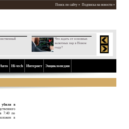
Поиск по сайту »
Подписка на новости »
инственный
Что ждать от основных
валютных пар в Новом
году?
Aвто
Hi-tech
Интернет
Энциклопедия
а убили в
ственного
в 7:40 по
положен в