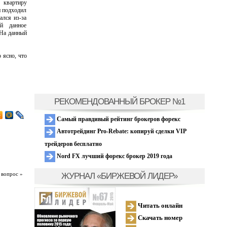
 квартиру
н подходил
ался из-за
ий данное
 На данный
 ясно, что
РЕКОМЕНДОВАННЫЙ БРОКЕР №1
Самый правдивый рейтинг брокеров форекс
Автотрейдинг Pro-Rebate: копируй сделки VIP
трейдеров бесплатно
Nord FX лучший форекс брокер 2019 года
ЖУРНАЛ «БИРЖЕВОЙ ЛИДЕР»
 вопрос »
Читать онлайн
Скачать номер