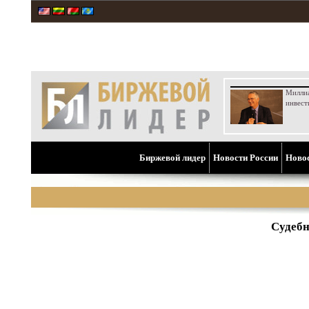
Милли
инвест
Биржевой лидер
Новости России
Ново
Судебн