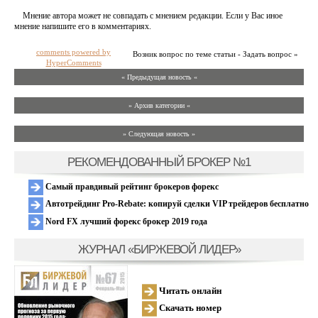
Мнение автора может не совпадать с мнением редакции. Если у Вас иное
мнение напишите его в комментариях.
comments powered by
Возник вопрос по теме статьи - Задать вопрос »
HyperComments
« Предыдущая новость «
» Архив категории «
» Следующая новость »
РЕКОМЕНДОВАННЫЙ БРОКЕР №1
Самый правдивый рейтинг брокеров форекс
Автотрейдинг Pro-Rebate: копируй сделки VIP трейдеров бесплатно
Nord FX лучший форекс брокер 2019 года
ЖУРНАЛ «БИРЖЕВОЙ ЛИДЕР»
Читать онлайн
Скачать номер