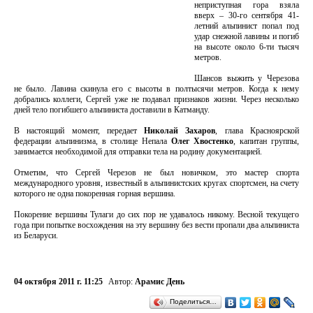
неприступная гора взяла
вверх – 30-го сентября 41-
летний альпинист попал под
удар снежной лавины и погиб
на высоте около 6-ти тысяч
метров.
Шансов выжить у Черезова
не было. Лавина скинула его с высоты в полтысячи метров. Когда к нему
добрались коллеги, Сергей уже не подавал признаков жизни. Через несколько
дней тело погибшего альпиниста доставили в Катманду.
В настоящий момент, передает
Николай Захаров
, глава Красноярской
федерации альпинизма, в столице Непала
Олег Хвостенко
, капитан группы,
занимается необходимой для отправки тела на родину документацией.
Отметим, что Сергей Черезов не был новичком, это мастер спорта
международного уровня, известный в альпинистских кругах спортсмен, на счету
которого не одна покоренная горная вершина.
Покорение вершины Тулаги до сих пор не удавалось никому. Весной текущего
года при попытке восхождения на эту вершину без вести пропали два альпиниста
из Беларуси.
04 октября 2011 г. 11:25
Автор:
Арамис День
Поделиться…