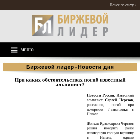
Поиск по сайту »
МЕНЮ
Биржевой лидер
Новости дня
»
При каких обстоятельствах погиб известный
альпинист?
Новости России.
Известный
альпинист
Сергей Черезов
,
россиянин, погиб при
покорении 7-тысячника в
Непале.
Житель Красноярска Черезов
решил покорить ранее
непокорную горную вершину
в Непале, однако