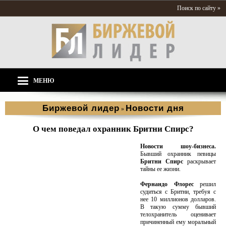
Поиск по сайту »
МЕНЮ
Биржевой лидер
Новости дня
»
О чем поведал охранник Бритни Спирс?
Новости шоу-бизнеса.
Бывший охранник певицы
Бритни Спирс
раскрывает
тайны ее жизни.
Фернандо Флорес
решил
судиться с Бритни, требуя с
нее 10 миллионов долларов.
В такую сумму бывший
телохранитель оценивает
причиненный ему моральный