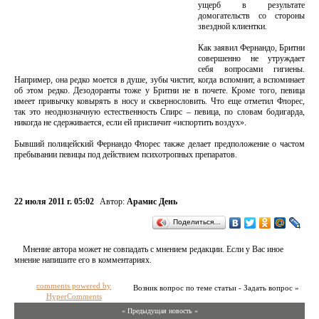
ущерб в результате
домогательств со стороны
звездной клиентки.
Как заявил Фернандо, Бритни
совершенно не утруждает
себя вопросами гигиены.
Например, она редко моется в душе, зубы чистит, когда вспомнит, а вспоминает
об этом редко. Дезодоранты тоже у Бритни не в почете. Кроме того, певица
имеет привычку ковырять в носу и сквернословить. Что еще отметил Флорес,
так это неоднозначную естественность Спирс – певица, по словам бодигарда,
никогда не сдерживается, если ей приспичит «испортить воздух».
Бывший полицейский Фернандо Флорес также делает предположение о частом
пребывании певицы под действием психотропных препаратов.
22 июля 2011 г. 05:02
Автор:
Арамис День
Поделиться…
Мнение автора может не совпадать с мнением редакции. Если у Вас иное
мнение напишите его в комментариях.
comments powered by
Возник вопрос по теме статьи - Задать вопрос »
HyperComments
« Предыдущая новость «