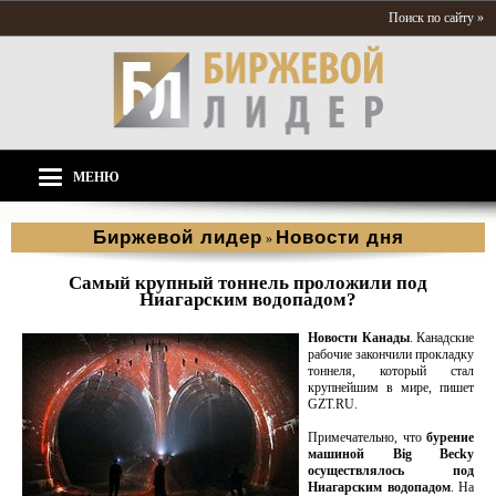
Поиск по сайту »
МЕНЮ
Биржевой лидер
Новости дня
»
Самый крупный тоннель проложили под
Ниагарским водопадом?
Новости Канады
. Канадские
рабочие закончили прокладку
тоннеля, который стал
крупнейшим в мире, пишет
GZT.RU.
Примечательно, что
бурение
машиной Big Becky
осуществлялось под
Ниагарским водопадом
. На