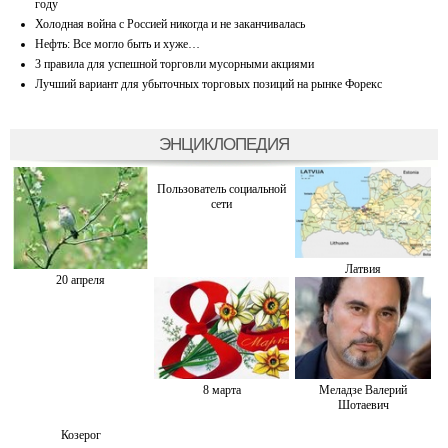
году
Холодная война с Россией никогда и не заканчивалась
Нефть: Все могло быть и хуже…
3 правила для успешной торговли мусорными акциями
Лучший вариант для убыточных торговых позиций на рынке Форекс
ЭНЦИКЛОПЕДИЯ
Пользователь социальной
сети
Латвия
20 апреля
8 марта
Меладзе Валерий
Шотаевич
Козерог