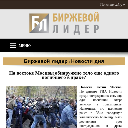
Поиск по сайту »
МЕНЮ
Биржевой лидер
Новости дня
»
На востоке Москвы обнаружено тело еще одного
погибшего в драке?
Новости России. Москва
.
По данным РИА Новости,
среди пострадавших есть еще
один погибший вчера
вечером в травмпункте.
Напомним, что немногим
ранее в 36-ю городскую
клиническую больницу были
доставлены трое
пострадавших в драке