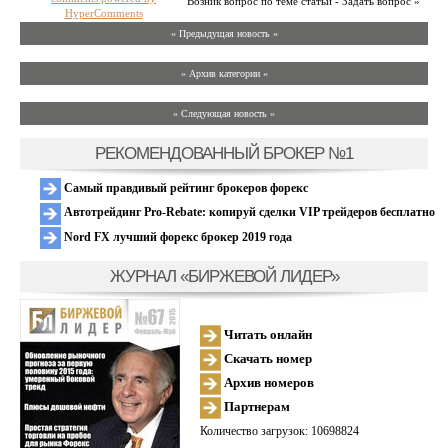
Возник вопрос по теме статьи - Задать вопрос »
HyperComments
« Предыдущая новость «
» Архив категории «
» Следующая новость »
РЕКОМЕНДОВАННЫЙ БРОКЕР №1
Самый правдивый рейтинг брокеров форекс
Автотрейдинг Pro-Rebate: копируй сделки VIP трейдеров бесплатно
Nord FX лучший форекс брокер 2019 года
ЖУРНАЛ «БИРЖЕВОЙ ЛИДЕР»
Читать онлайн
Скачать номер
Архив номеров
Партнерам
Количество загрузок: 10698824