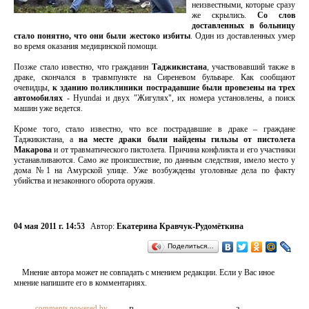
неизвестными, которые сразу
же скрылись.
Со слов
доставленных в больницу
стало понятно, что они были жестоко избиты
. Один из доставленных умер
во время оказания медицинской помощи.
Позже стало известно, что гражданин
Таджикистана
, участвовавший также в
драке, скончался в травмпункте на Сиреневом бульваре. Как сообщают
очевидцы,
к зданию поликлиники пострадавшие были провезены на трех
автомобилях
- Hyundai и двух "Жигулях", их номера установлены, а поиск
машин уже ведется.
Кроме того, стало известно, что все пострадавшие в драке – граждане
Таджикистана, а
на месте драки были найдены гильзы от пистолета
Макарова
и от травматического пистолета. Причина конфликта и его участники
устанавливаются. Само же происшествие, по данным следствия, имело место у
дома №1 на Амурской улице. Уже возбуждены уголовные дела по факту
убийства и незаконного оборота оружия.
04 мая 2011 г. 14:53
Автор:
Екатерина Кравчук-Рудомёткина
Поделиться…
Мнение автора может не совпадать с мнением редакции. Если у Вас иное
мнение напишите его в комментариях.
comments powered by