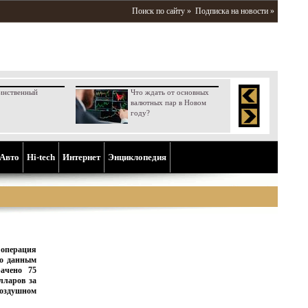
Поиск по сайту »
Подписка на новости »
инственный
Что ждать от основных
валютных пар в Новом
году?
Aвто
Hi-tech
Интернет
Энциклопедия
 операция
По данным
ачено 75
лларов за
оздушном