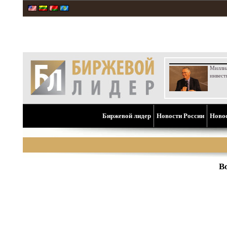
Милли
инвест
Биржевой лидер
Новости России
Ново
В