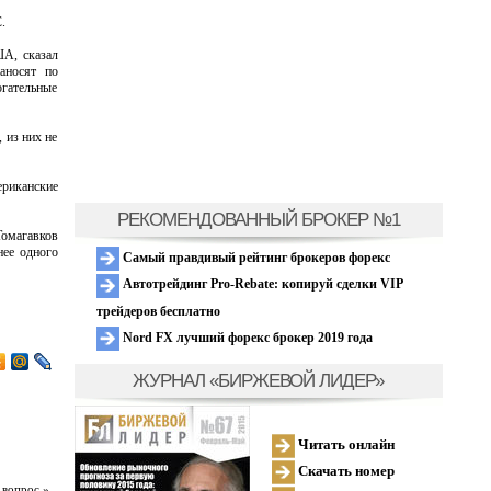
.
ША, сказал
аносят по
огательные
 из них не
ериканские
РЕКОМЕНДОВАННЫЙ БРОКЕР №1
Томагавков
нее одного
Самый правдивый рейтинг брокеров форекс
Автотрейдинг Pro-Rebate: копируй сделки VIP
трейдеров бесплатно
Nord FX лучший форекс брокер 2019 года
ЖУРНАЛ «БИРЖЕВОЙ ЛИДЕР»
Читать онлайн
Скачать номер
 вопрос »