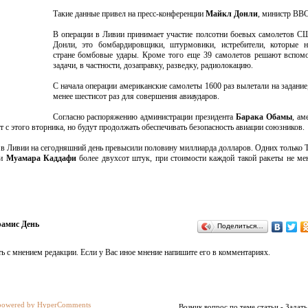
Такие данные привел на пресс-конференции
Майкл Донли
, министр ВВС
В операции в Ливии принимает участие полсотни боевых самолетов С
Донли, это бомбардировщики, штурмовики, истребители, которые н
стране бомбовые удары. Кроме того еще 39 самолетов решают вспом
задачи, в частности, дозаправку, разведку, радиолокацию.
С начала операции американские самолеты 1600 раз вылетали на задание,
менее шестисот раз для совершения авиаударов.
Согласно распоряжению администрации президента
Барака Обамы
, ам
 с этого вторника, но будут продолжать обеспечивать безопасность авиации союзников.
 в Ливии на сегодняшний день превысили половину миллиарда долларов. Одних только 
ии
Муамара Каддафи
более двухсот штук, при стоимости каждой такой ракеты не ме
амис День
Поделиться…
ь с мнением редакции. Если у Вас иное мнение напишите его в комментариях.
powered by HyperComments
Возник вопрос по теме статьи - Задать