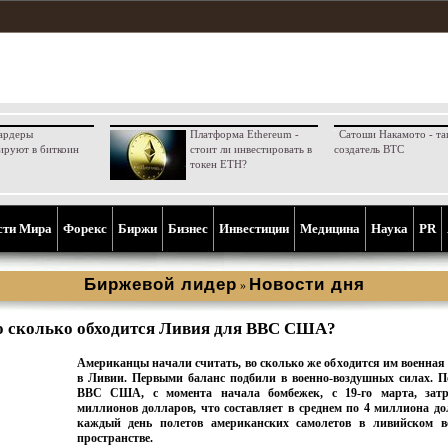
ардеры
Платформа Ethereum -
Сатоши Накамото - та
ируют в биткоин
стоит ли инвестировать в
создатель BTC
токен ETH?
сти Мира
Форекс
Биржи
Бизнес
Инвестиции
Медицина
Наука
PR
Биржевой лидер
Новости дня
»
о сколько обходится Ливия для ВВС США?
Американцы начали считать, во сколько же обходится им военная
в Ливии. Первыми баланс подбили в военно-воздушных силах. 
ВВС США, с момента начала бомбежек, с 19-го марта, затр
миллионов долларов, что составляет в среднем по 4 миллиона до
каждый день полетов американских самолетов в ливийском в
пространстве.