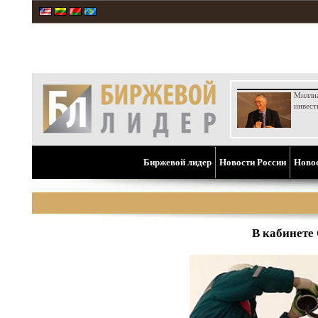
Милли
инвест
Биржевой лидер
Новости России
Ново
В кабинете