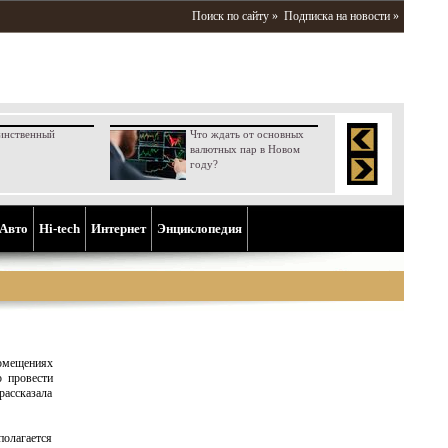
Поиск по сайту »
Подписка на новости »
инственный
Что ждать от основных
валютных пар в Новом
году?
Aвто
Hi-tech
Интернет
Энциклопедия
помещениях
о провести
рассказала
олагается