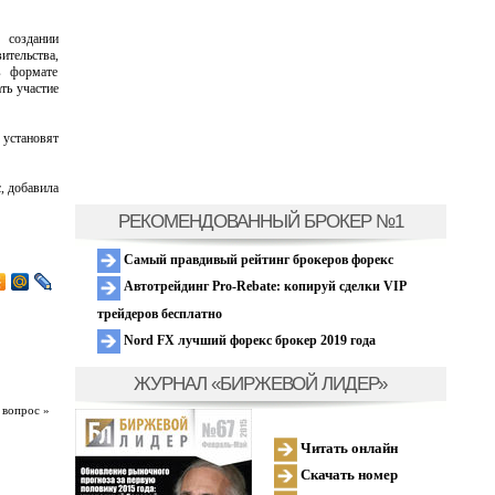
 создании
ительства,
в формате
ть участие
 установят
, добавила
РЕКОМЕНДОВАННЫЙ БРОКЕР №1
Самый правдивый рейтинг брокеров форекс
Автотрейдинг Pro-Rebate: копируй сделки VIP
трейдеров бесплатно
Nord FX лучший форекс брокер 2019 года
ЖУРНАЛ «БИРЖЕВОЙ ЛИДЕР»
 вопрос »
Читать онлайн
Скачать номер