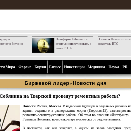
ардеры
Платформа Ethereum -
Сатоши Накамото - та
ируют в биткоин
стоит ли инвестировать в
создатель BTC
токен ETH?
сти Мира
Форекс
Биржи
Бизнес
Инвестиции
Медицина
Наука
PR
Биржевой лидер
Новости дня
»
 Собянина на Тверской проведут ремонтные работы?
Новости России, Москва.
В недалеком будущем в отдельных рабочих 
здания, отданного в распоряжение мэрии (Тверская,13), запланирован
ремонтно-реконструктивные работы. Об этом во вторник «Интефаксу» 
Гульнара Пенькова, пресс-секретарь московского градоначальника.
В частности, как она заверяет, в одном из залов заседания предп