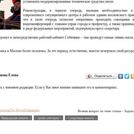
установить модернизированные технические средства связи.
Реконструкция, в первую очередь, вызвана необходимостью в
современного ситуационного центра в рабочем здании московского прав
что в свою очередь позволит оперативно проводить совещания 
видеоконференций с главами управ города и префектур, а также принима
в ряде федеральных мероприятий, подчеркнула пресс-секретарь.
атронут и непосредственно рабочий кабинет Собянина – там проведут новые линии связи,
сь в Москве более полувека. За это период, естественно, многое исчерпало свой ресурс
нова Елена
Поделиться…
ь с мнением редакции. Если у Вас иное мнение напишите его в комментариях.
powered by HyperComments
Возник вопрос по теме статьи - Задать
« Предыдущая новость «
» Архив категории «
» Следующая новость »