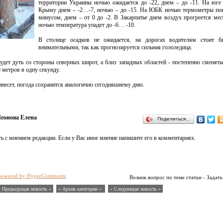
территории Украины ночью ожидается до -22, днем – до -11. На юге
Крыму днем – -2…-7, ночью – до -15. На ЮБК ночью термометры пок
минусом, днем – от 0 до -2. В Закарпатье днем воздух прогреется мес
ночью температура упадет до -6… -10.
В столице осадков не ожидается, на дорогах водителям стоит б
внимательными, так как прогнозируется сильная гололедица.
дет дуть со стороны северных широт, а близ западных областей - постепенно сменять
метров в одну секунду.
инесет, погода сохранится аналогично сегодняшнему дню.
еонова Елена
Поделиться…
ь с мнением редакции. Если у Вас иное мнение напишите его в комментариях.
powered by HyperComments
Возник вопрос по теме статьи - Задать
« Предыдущая новость «
» Архив категории «
» Следующая новость »