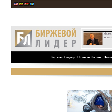
Милли
инвест
Биржевой лидер
Новости России
Ново