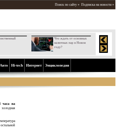
Поиск по сайту »
Подписка на новости »
инственный
Что ждать от основных
валютных пар в Новом
году?
Aвто
Hi-tech
Интернет
Энциклопедия
 часа на
холодная
мпература
 остальной