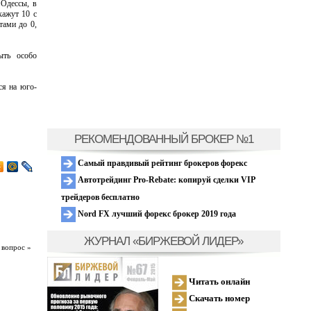
 Одессы, в
ажут 10 с
тами до 0,
ыть особо
ся на юго-
РЕКОМЕНДОВАННЫЙ БРОКЕР №1
Самый правдивый рейтинг брокеров форекс
Автотрейдинг Pro-Rebate: копируй сделки VIP
трейдеров бесплатно
Nord FX лучший форекс брокер 2019 года
ЖУРНАЛ «БИРЖЕВОЙ ЛИДЕР»
 вопрос »
Читать онлайн
Скачать номер