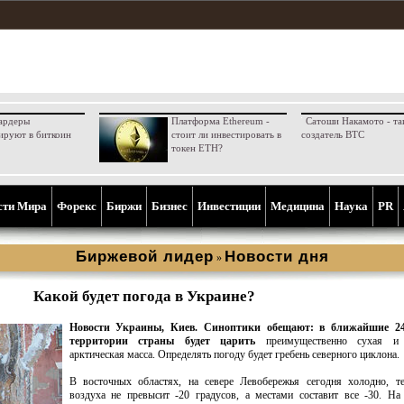
ардеры
Платформа Ethereum -
Сатоши Накамото - та
ируют в биткоин
стоит ли инвестировать в
создатель BTC
токен ETH?
сти Мира
Форекс
Биржи
Бизнес
Инвестиции
Медицина
Наука
PR
Биржевой лидер
Новости дня
»
Какой будет погода в Украине?
Новости Украины, Киев.
Синоптики обещают: в ближайшие 24
территории страны будет царить
преимущественно сухая и 
арктическая масса. Определять погоду будет гребень северного циклона.
В восточных областях, на севере Левобережья сегодня холодно, те
воздуха не превысит -20 градусов, а местами составит все -30. На