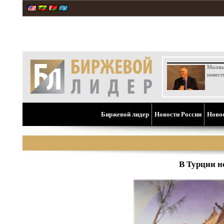
Милли
инвест
Биржевой лидер
Новости России
Ново
В Турции н