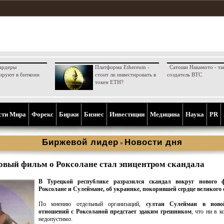
ардеры
Платформа Ethereum -
Сатоши Накамото - та
ируют в биткоин
стоит ли инвестировать в
создатель BTC
токен ETH?
сти Мира
Форекс
Биржи
Бизнес
Инвестиции
Медицина
Наука
PR
Биржевой лидер
Новости дня
»
овый фильм о Роксолане стал эпицентром скандала
В Турецкой республике разразился скандал вокруг нового 
Роксолане и Сулеймане, об украинке, покорившей сердце великого 
По мнению отдельный организаций,
султан Сулейман в ново
отношений с Роксоланой предстает эдаким грешником
, что ни в к
недопустимо.