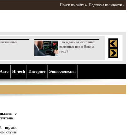
Поиск по сайту »
Подписка на новости »
инственный
Что ждать от основных
валютных пар в Новом
году?
Aвто
Hi-tech
Интернет
Энциклопедия
фильма о
султана.
й версии
оем случае