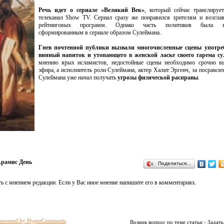
Речь идет о сериале «Великий Век»
, который сейчас транслируе
телеканал Show TV. Сериал сразу же понравился зрителям и возгла
рейтинговых программ. Однако часть политиков была в
сформированным в сериале образом Сулеймана.
Гнев почтенной публики вызвали многочисленные сцены употр
винный напиток и утопающего в женской ласке своего гарема су
мнению ярых исламистов, недостойные сцены необходимо срочно вы
эфира, а исполнитель роли Сулеймана, актер Халит Эргенч, за посрамле
Сулеймана уже начал получать
угрозы физической расправы
.
рамис День
Поделиться…
ь с мнением редакции. Если у Вас иное мнение напишите его в комментариях.
powered by HyperComments
Возник вопрос по теме статьи - Задать