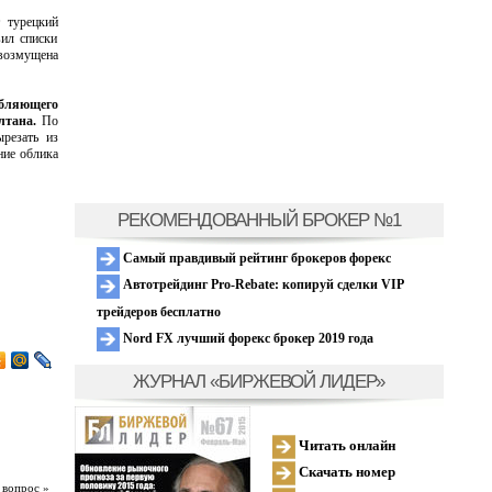
т турецкий
вил списки
озмущена
ебляющего
лтана.
По
резать из
ние облика
РЕКОМЕНДОВАННЫЙ БРОКЕР №1
Самый правдивый рейтинг брокеров форекс
Автотрейдинг Pro-Rebate: копируй сделки VIP
трейдеров бесплатно
Nord FX лучший форекс брокер 2019 года
ЖУРНАЛ «БИРЖЕВОЙ ЛИДЕР»
Читать онлайн
Скачать номер
 вопрос »