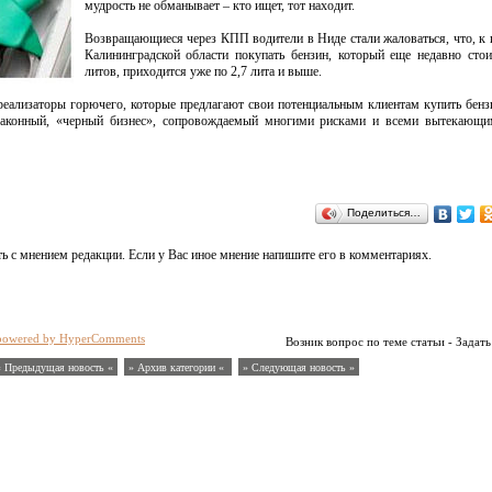
мудрость не обманывает – кто ищет, тот находит.
Возвращающиеся через КПП водители в Ниде стали жаловаться, что, к 
Калининградской области покупать бензин, который еще недавно сто
литов, приходится уже по 2,7 лита и выше.
 реализаторы горючего, которые предлагают свои потенциальным клиентам купить бенз
незаконный, «черный бизнес», сопровождаемый многими рисками и всеми вытекающи
Поделиться…
ь с мнением редакции. Если у Вас иное мнение напишите его в комментариях.
powered by HyperComments
Возник вопрос по теме статьи - Задать
« Предыдущая новость «
» Архив категории «
» Следующая новость »