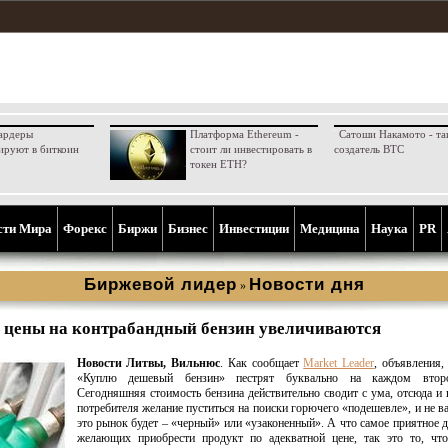
ардеры
Платформа Ethereum -
Сатоши Накамото - та
ируют в биткоин
стоит ли инвестировать в
создатель BTC
токен ETH?
сти Мира
Форекс
Биржи
Бизнес
Инвестиции
Медицина
Наука
PR
Биржевой лидер
Новости дня
»
и цены на контрабандный бензин увеличиваются
Новости Литвы, Вильнюс
. Как сообщает
Market Leader
, объявления,
«Куплю дешевый бензин» пестрят буквально на каждом второ
Сегодняшняя стоимость бензина действительно сводит с ума, отсюда и 
потребителя желание пуститься на поиски горючего «подешевле», и не в
это рынок будет – «черный» или «узаконенный». А что самое приятное 
желающих приобрести продукт по адекватной цене, так это то, что