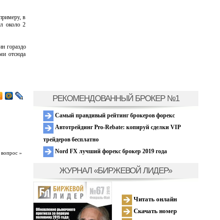
примеру, в
ил около 2
ин гораздо
ми отсюда
РЕКОМЕНДОВАННЫЙ БРОКЕР №1
Самый правдивый рейтинг брокеров форекс
Автотрейдинг Pro-Rebate: копируй сделки VIP
трейдеров бесплатно
Nord FX лучший форекс брокер 2019 года
 вопрос »
ЖУРНАЛ «БИРЖЕВОЙ ЛИДЕР»
Читать онлайн
Скачать номер