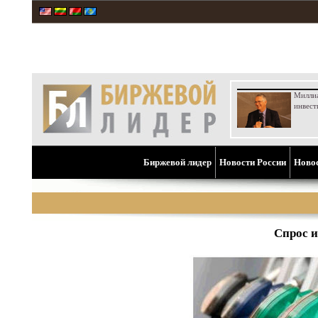
Милли
инвест
Биржевой лидер
Новости России
Ново
Спрос 