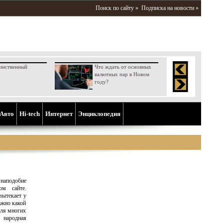
Поиск по сайту »
Подписка на новости »
инственный
Что ждать от основных
валютных пар в Новом
году?
Aвто
Hi-tech
Интернет
Энциклопедия
 наподобие
м сайте.
вытекает у
ажно какой
для многих
 народная