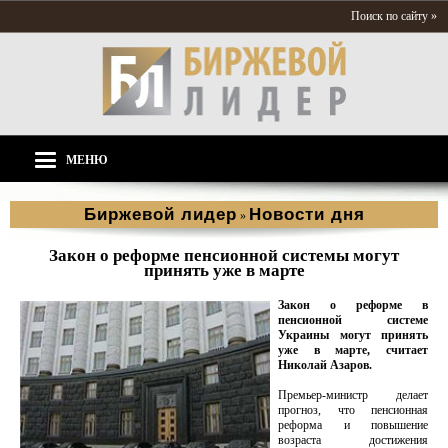
Поиск по сайту »
МЕНЮ
Биржевой лидер
Новости дня
»
Закон о реформе пенсионной системы могут
принять уже в марте
Закон о реформе в
пенсионной системе
Украины могут принять
уже в марте, считает
Николай Азаров.
Премьер-министр делает
прогноз, что пенсионная
реформа и повышение
возраста достижения