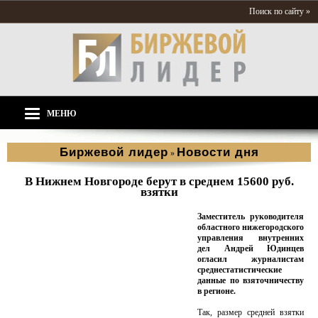
Поиск по сайту »
МЕНЮ
Биржевой лидер
Новости дня
»
В Нижнем Новгороде берут в среднем 15600 руб.
взятки
Заместитель руководителя
областного нижегородского
управления внутренних
дел Андрей Юдинцев
огласил журналистам
среднестатистические
данные по взяточничеству
в регионе.
Так, размер средней взятки