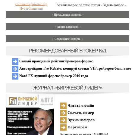
comments powered by
Возник вопрос по теме статьи - Задать вопрос »
HyperComments
« Предыдущая новость «
» Архив категории «
» Следующая новость »
РЕКОМЕНДОВАННЫЙ БРОКЕР №1
Самый правдивый рейтинг брокеров форекс
Автотрейдинг Pro-Rebate: копируй сделки VIP трейдеров бесплатно
Nord FX лучший форекс брокер 2019 года
ЖУРНАЛ «БИРЖЕВОЙ ЛИДЕР»
Читать онлайн
Скачать номер
Архив номеров
Партнерам
Количество загрузок: 10698824