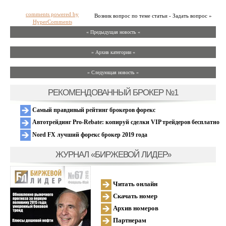
comments powered by
Возник вопрос по теме статьи - Задать вопрос »
HyperComments
« Предыдущая новость «
» Архив категории «
» Следующая новость »
РЕКОМЕНДОВАННЫЙ БРОКЕР №1
Самый правдивый рейтинг брокеров форекс
Автотрейдинг Pro-Rebate: копируй сделки VIP трейдеров бесплатно
Nord FX лучший форекс брокер 2019 года
ЖУРНАЛ «БИРЖЕВОЙ ЛИДЕР»
Читать онлайн
Скачать номер
Архив номеров
Партнерам