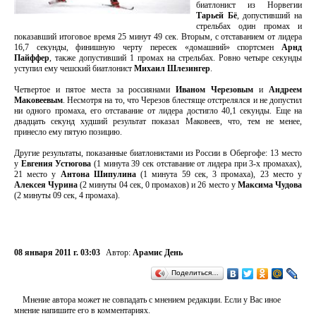
биатлонист из Норвегии
Тарьей Бё
, допустивший на
стрельбах один промах и
показавший итоговое время 25 минут 49 сек. Вторым, с отставанием от лидера
16,7 секунды, финишную черту пересек «домашний» спортсмен
Арнд
Пайффер
, также допустивший 1 промах на стрельбах. Ровно четыре секунды
уступил ему чешский биатлонист
Михаил Шлезингер
.
Четвертое и пятое места за россиянами
Иваном Черезовым
и
Андреем
Маковеевым
. Несмотря на то, что Черезов блестяще отстрелялся и не допустил
ни одного промаха, его отставание от лидера достигло 40,1 секунды. Еще на
двадцать секунд худший результат показал Маковеев, что, тем не менее,
принесло ему пятую позицию.
Другие результаты, показанные биатлонистами из России в Обергофе: 13 место
у
Евгения Устюгова
(1 минута 39 сек отставание от лидера при 3-х промахах),
21 место у
Антона Шипулина
(1 минута 59 сек, 3 промаха), 23 место у
Алексея Чурина
(2 минуты 04 сек, 0 промахов) и 26 место у
Максима Чудова
(2 минуты 09 сек, 4 промаха).
08 января 2011 г. 03:03
Автор:
Арамис День
Поделиться…
Мнение автора может не совпадать с мнением редакции. Если у Вас иное
мнение напишите его в комментариях.