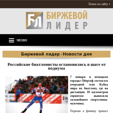
Поиск по сайту »
МЕНЮ
Биржевой лидер
Новости дня
»
Российские биатлонисты остановились в шаге от
подиума
7 января в немецком
городке Обергоф состоялся
очередной этап Кубка
мира по биатлону, где на
дистанции 10 километров
спринтом выявляли
сильнейшего спортсмены-
мужчины.
Первым к финишу пришел