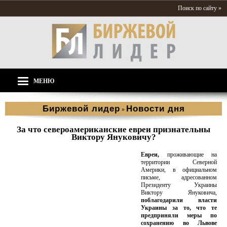
Поиск по сайту »
МЕНЮ
Биржевой лидер
Новости дня
»
За что североамериканские евреи признательны
Виктору Януковичу?
Евреи,
проживающие на
территории Северной
Америки, в официальном
письме, адресованном
Президенту Украины
Виктору Януковича,
поблагодарили власти
Украины за то, что те
предприняли меры по
сохранению во Львове