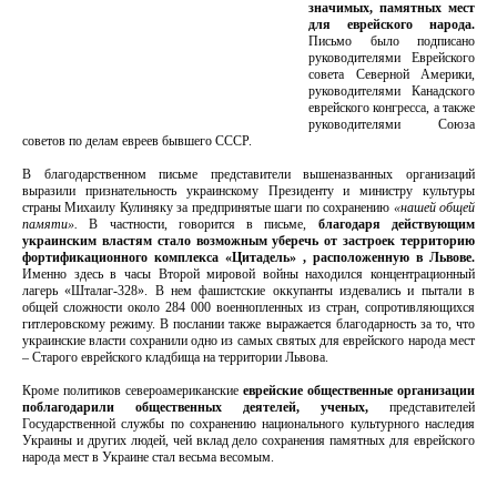
значимых, памятных мест
для еврейского народа.
Письмо было подписано
руководителями Еврейского
совета Северной Америки,
руководителями Канадского
еврейского конгресса, а также
руководителями Союза
советов по делам евреев бывшего СССР.
В благодарственном письме представители вышеназванных организаций
выразили признательность украинскому Президенту и министру культуры
страны Михаилу Кулиняку за предпринятые шаги по сохранению
«нашей общей
памяти».
В частности, говорится в письме,
благодаря действующим
украинским властям стало возможным уберечь от застроек территорию
фортификационного комплекса «Цитадель» , расположенную в Львове.
Именно здесь в часы Второй мировой войны находился концентрационный
лагерь «Шталаг-328». В нем фашистские оккупанты издевались и пытали в
общей сложности около 284 000 военнопленных из стран, сопротивляющихся
гитлеровскому режиму. В послании также выражается благодарность за то, что
украинские власти сохранили одно из самых святых для еврейского народа мест
– Старого еврейского кладбища на территории Львова.
Кроме политиков североамериканские
еврейские общественные организации
поблагодарили общественных деятелей, ученых,
представителей
Государственной службы по сохранению национального культурного наследия
Украины и других людей, чей вклад дело сохранения памятных для еврейского
народа мест в Украине стал весьма весомым.