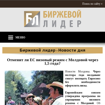
Поиск по сайту »
МЕНЮ
Биржевой лидер
Новости дня
»
Отменит ли ЕС визовый режим с Молдовой через
1,5 года?
Новости Молдовы.
Через
полтора года молдаване
смогут посещать Евросоюз
без необходимости
оформлять визы.
Европейским союзом
утверждена программа по
упрощению визового
режима с Молдовой
. Об