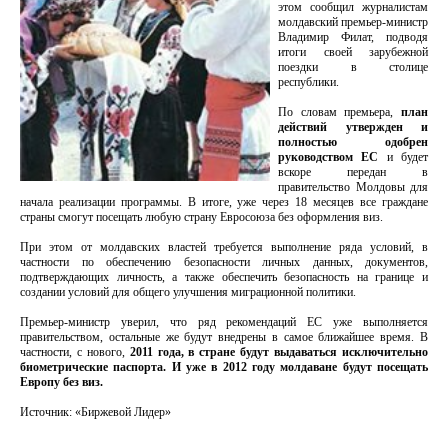
этом сообщил журналистам
молдавский премьер-министр
Владимир Филат, подводя
итоги своей зарубежной
поездки в столице
республики.
По словам премьера,
план
действий утвержден и
полностью одобрен
руководством ЕС
и будет
вскоре передан в
правительство Молдовы для
начала реализации программы. В итоге, уже через 18 месяцев все граждане
страны смогут посещать любую страну Евросоюза без оформления виз.
При этом от молдавских властей требуется выполнение ряда условий, в
частности по обеспечению безопасности личных данных, документов,
подтверждающих личность, а также обеспечить безопасность на границе и
создании условий для общего улучшения миграционной политики.
Премьер-министр уверил, что ряд рекомендаций ЕС уже выполняется
правительством, остальные же будут внедрены в самое ближайшее время. В
частности, с нового,
2011 года, в стране будут выдаваться исключительно
биометрические паспорта. И уже в 2012 году молдаване будут посещать
Европу без виз.
Источник: «Биржевой Лидер»