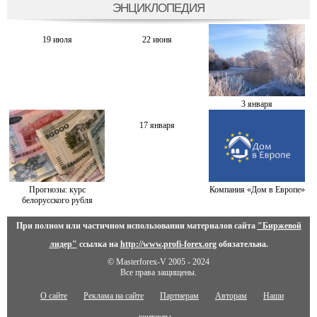
ЭНЦИКЛОПЕДИЯ
19 июля
22 июня
3 января
17 января
Прогнозы: курс
Компания «Дом в Европе»
белорусского рубля
При полном или частичном использовании материалов сайта
"Биржевой
лидер"
ссылка на
http://www.profi-forex.org
обязательна.
© Masterforex-V 2005 - 2024
Все права защищены.
О сайте
Реклама на сайте
Партнерам
Авторам
Наши