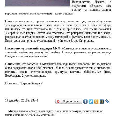
Владивостока. Дескать, с
лозунгами «Верните нам
время» на площадь вышли
горожане, недовольные изменением часового пояса.
Стоит отметить
, что ролик удалили сразу после выхода, но ошибку свою
тележурналисты исправили только через 5 дней. Ведущая в прямом эфире
извинилась от лица телекомпании CNN и призналась, что были показаны
«неправильные кадры». Затем она отметила, что репортаж, вышедший в эфир,
рассказывал о столкновениях между милицией и футбольными болельщиками.
Была названа и причина столкновений – убийство Егора Свиридова.
После этих «уточнений» ведущая CNN
поблагодарила тысячи русскоязычных
зрителей, указавших каналу на ошибку. Правда, реальные кадры из города
Владивостока так и не показали.
Напомним
, что события на Манежной площади имели продолжение. 15 декабря
было задержано около 1300 человек. У них изъяты травматические пистолеты,
молотки, ножи, электрошокеры, арматура, кастеты, бейсбольные биты.
Возбуждено 2 уголовных дела.
Источник: "Биржевой лидер"
17 декабря 2010 г. 23:40
Поделиться…
Мнение автора может не совпадать с мнением редакции. Если у Вас иное
мнение напишите его в комментариях.