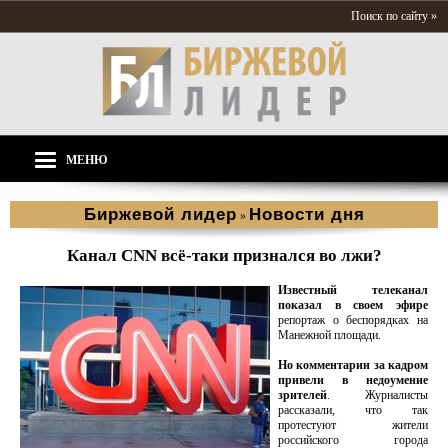
Поиск по сайту »
МЕНЮ
Биржевой лидер
Новости дня
»
Канал CNN всё-таки признался во лжи?
Известный телеканал
показал в своем эфире
репортаж о беспорядках на
Манежной площади.
Но комментарии за кадром
привели в недоумение
зрителей
. Журналисты
рассказали, что так
протестуют жители
российского города