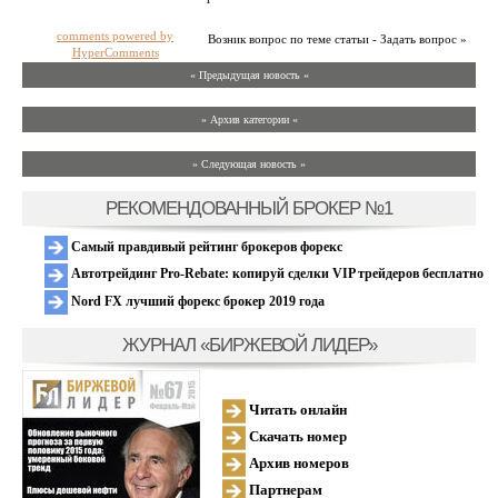
comments powered by
Возник вопрос по теме статьи - Задать вопрос »
HyperComments
« Предыдущая новость «
» Архив категории «
» Следующая новость »
РЕКОМЕНДОВАННЫЙ БРОКЕР №1
Самый правдивый рейтинг брокеров форекс
Автотрейдинг Pro-Rebate: копируй сделки VIP трейдеров бесплатно
Nord FX лучший форекс брокер 2019 года
ЖУРНАЛ «БИРЖЕВОЙ ЛИДЕР»
Читать онлайн
Скачать номер
Архив номеров
Партнерам