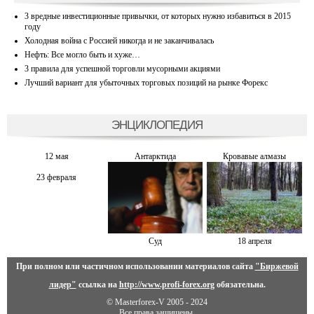
3 вредные инвестиционные привычки, от которых нужно избавиться в 2015
году
Холодная война с Россией никогда и не заканчивалась
Нефть: Все могло быть и хуже…
3 правила для успешной торговли мусорными акциями
Лучший вариант для убыточных торговых позиций на рынке Форекс
ЭНЦИКЛОПЕДИЯ
12 мая
Антарктида
Кровавые алмазы
23 февраля
Суд
18 апреля
При полном или частичном использовании материалов сайта
"Биржевой
лидер"
ссылка на
http://www.profi-forex.org
обязательна.
© Masterforex-V 2005 - 2024
Все права защищены.