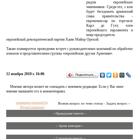
рядом европейских
чиновников. Среди тех, с кем
будет беседовать армянский
глава правительства -
еврокомиссар по торговле
Карл де Гухт, член
европейского парламента и
вице-председатель
европейской демократической партии Хаим Майор Орехой.
Также планируется проведение встреч с руководителями компаний по обработке
алмазов и представителями группы «европейские друзья Армении».
12 ноября 2010 г. 16:06
Поделиться…
Мнение автора может не совпадать с мнением редакции. Если у Вас иное
мнение напишите его в комментариях.
comments powered by
Возник вопрос по теме статьи - Задать вопрос »
HyperComments
« Предыдущая новость «
» Архив категории «
» Следующая новость »