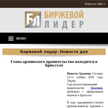
Поиск по сайту »
МЕНЮ
Биржевой лидер
Новости дня
»
Глава армянского правительства находится в
Брюсселе
Новости Армении
. Сегодня,
12-го ноября 2010 года,
Тигран
Саргсян,возглавляющий
правительство
Армении
,
пребывает с официальным
визитом в Брюсселе.
В ходе однодневного визита
премьер-министр Армении с