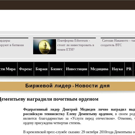
ардеры
Платформа Ethereum -
Сатоши Накамото - та
ируют в биткоин
стоит ли инвестировать в
создатель BTC
токен ETH?
сти Мира
Форекс
Биржи
Бизнес
Инвестиции
Медицина
Наука
PR
Биржевой лидер
Новости дня
»
Дементьеву наградили почетным орденом
Федеративный лидер Дмитрий Медведев лично наградил вы
российскую теннисистку Елену Дементьеву орденом
, в своем ро
является благодарностью за «Услуги перед отечеством». Отменно, 
ордену присуждена четвертая степень.
В кремлевской пресс-службе сказано: 29 октября 2010года Дементьева 