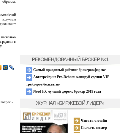
м образом,
мпийской
 получила
 проживают
несколько
аградили в
у.
РЕКОМЕНДОВАННЫЙ БРОКЕР №1
Самый правдивый рейтинг брокеров форекс
Автотрейдинг Pro-Rebate: копируй сделки VIP
трейдеров бесплатно
Nord FX лучший форекс брокер 2019 года
ЖУРНАЛ «БИРЖЕВОЙ ЛИДЕР»
 вопрос »
Читать онлайн
Скачать номер