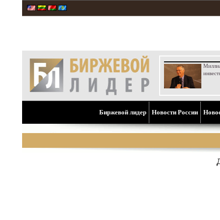
Милли
инвест
Биржевой лидер
Новости России
Ново