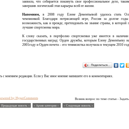
заявила, что собирается покинуть свое профессиональное дело, таки
завершив логический этап карьеры всей ее жизни.
Напомним,
в 2008 году Елене Дементьевой удалось стать Оли
чемпионкой. Благодаря потрясающей игре, Россия за долгие годы
возможность, как и прежде, претендовать на звание страны, в которой
лучшие спортсмены мира.
К слову сказать, в портфолио спортсменки уже имеется в наличии 
государственных наград: Орден дружбы, которым Елену Дементьеву н
2001году и Орден почета – его теннисистка получила в текущем 2010 год
Поделиться…
ь с мнением редакции. Если у Вас иное мнение напишите его в комментариях.
powered by HyperComments
Возник вопрос по теме статьи - Задать
« Предыдущая новость «
» Архив категории «
» Следующая новость »