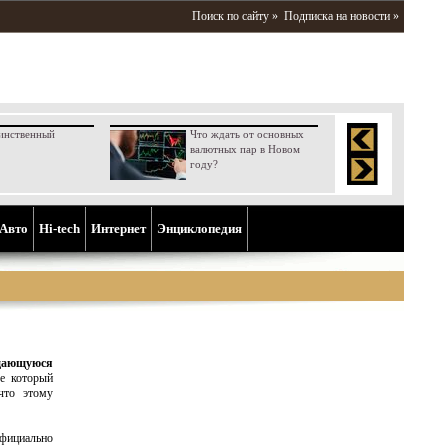
Поиск по сайту »
Подписка на новости »
инственный
Что ждать от основных
валютных пар в Новом
году?
Aвто
Hi-tech
Интернет
Энциклопедия
дающуюся
де который
что этому
официально